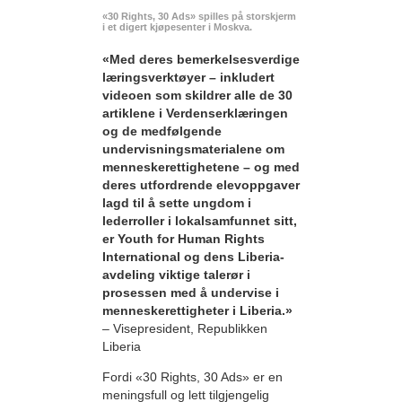
«30 Rights, 30 Ads» spilles på storskjerm
i et digert kjøpesenter i Moskva.
«Med deres bemerkelses­verdige
læringsverktøyer – inkludert
videoen som skildrer alle de 30
artiklene i Verdenserklæringen
og de medfølgende
undervisningsmaterialene om
menneskerettighetene – og med
deres utfordrende elevoppgaver
lagd til å sette ungdom i
lederroller i lokalsamfunnet sitt,
er Youth for Human Rights
International og dens Liberia-
avdeling viktige talerør i
prosessen med å undervise i
menneskerettigheter i Liberia.»
– Visepresident, Republikken
Liberia
Fordi «30 Rights, 30 Ads» er en
meningsfull og lett tilgjengelig