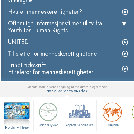
virkelighet
Hva er menneskerettigheter?
Offentlige informasjonsfilmer til tv fra
Youth for Human Rights
UNITED
Til støtte for menneskerettighetene
Frihet-tidsskrift:
Et talerør for menneskerettigheter
Globale sosiale forbedrings- og humanitære programmer
sponset av Scientologykirken
▼
Veien til lykke
Applied Scholastics
Criminon
Hvordan vi hjelper