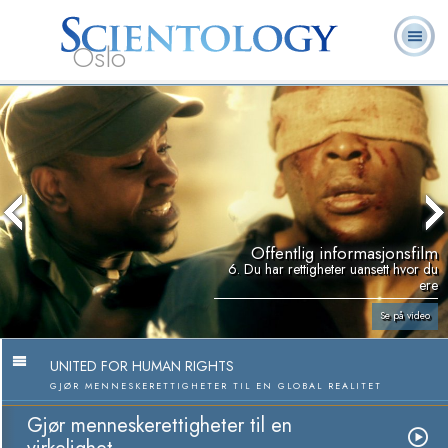
Oslo
L. Ron
Hva er
Frivillige
Ofte stilte
Bøker
Hubbard
Scientology?
prester
spørsmål
Offentlig informasjonsfilm
6. Du har rettigheter uansett hvor du
ere
Se på video
UNITED FOR HUMAN RIGHTS
GJØR MENNESKERETTIGHETER TIL EN GLOBAL REALITET
Gjør menneskerettigheter til en