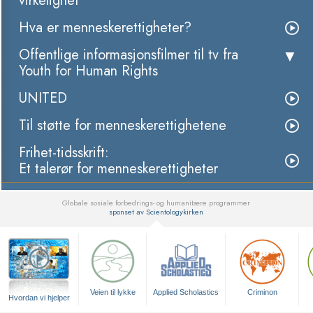
virkelighet
Hva er menneskerettigheter?
Offentlige informasjonsfilmer til tv fra
Youth for Human Rights
UNITED
Til støtte for menneskerettighetene
Frihet-tidsskrift:
Et talerør for menneskerettigheter
Globale sosiale forbedrings- og humanitære programmer
sponset av Scientologykirken
▼
Veien til lykke
Applied Scholastics
Criminon
Hvordan vi hjelper