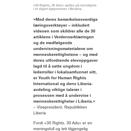
«30 Rights, 30 Ads» spilles på storskjerm
i et digert kjøpesenter i Moskva.
«Med deres bemerkelses­verdige
læringsverktøyer – inkludert
videoen som skildrer alle de 30
artiklene i Verdenserklæringen
og de medfølgende
undervisningsmaterialene om
menneskerettighetene – og med
deres utfordrende elevoppgaver
lagd til å sette ungdom i
lederroller i lokalsamfunnet sitt,
er Youth for Human Rights
International og dens Liberia-
avdeling viktige talerør i
prosessen med å undervise i
menneskerettigheter i Liberia.»
– Visepresident, Republikken
Liberia
Fordi «30 Rights, 30 Ads» er en
meningsfull og lett tilgjengelig