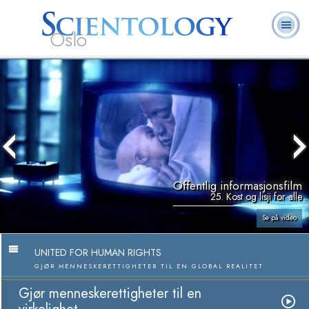
Oslo
L. Ron
Hva er
Frivillige
Ofte stilte
Bøker
Hubbard
Scientology?
prester
spørsmål
Offentlig informasjonsfilm
25. Kost og lisji for alle
Se på video
UNITED FOR HUMAN RIGHTS
GJØR MENNESKERETTIGHETER TIL EN GLOBAL REALITET
Gjør menneskerettigheter til en