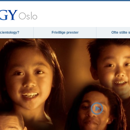
Oslo
cientology?
Frivillige prester
Ofte stilte