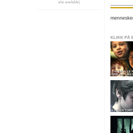
also available)
mennesker
KLIKK PÅ 
1 VI ER ALLE
FRIE OG LIKE
5 INGEN TOR