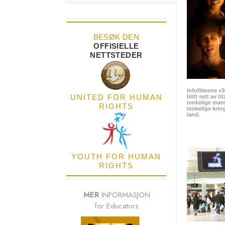
BESØK DEN
OFFISIELLE
NETTSTEDER
Infofilmene «3
UNITED FOR HUMAN
blitt sett av ti
tenkelige møt
RIGHTS
tenkelige kri
land.
YOUTH FOR HUMAN
RIGHTS
MER
INFORMASJON
for Educators