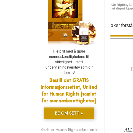
«30 Rights, 30
i et digert kjø
øker forst
Hjelp til med å gjøre
menneskerettighetene til
virkelighet – med
undervisningsverktøy som gir
dem liv!
Bestill det GRATIS
informasjonssettet, United
for Human Rights [samlet
for menneskerettigheter]
BE OM SETT »
(Youth for Human Rights education kit
AL