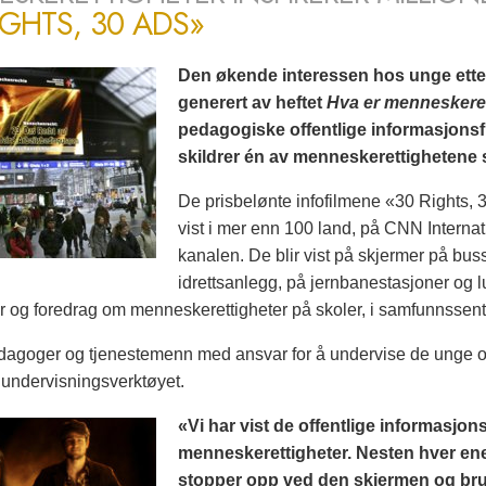
IGHTS, 30 ADS»
Den økende interessen hos unge ette
generert av heftet
Hva er menneskeret
pedagogiske offentlige informasjonsf
skildrer én av menneskerettighetene 
De prisbelønte infofilmene «30 Rights, 30
vist i mer enn 100 land, på CNN Intern
kanalen. De blir vist på skjermer på busse
idrettsanlegg, på jernbanestasjoner og luf
r og foredrag om menneskerettigheter på skoler, i samfunnssent
edagoger og tjenestemenn med ansvar for å undervise de unge o
e undervisningsverktøyet.
«Vi har vist de offentlige informasjonsfi
menneskerettigheter. Nesten hver en
stopper opp ved den skjermen og bruk