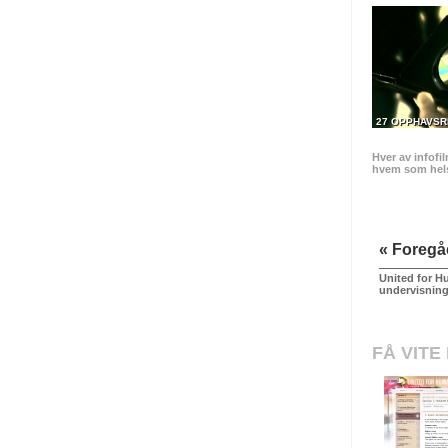
27 OPPHAVSR
Hver av infofi
hvem som hels
« Foreg
United for H
undervisning
FÅ VITE