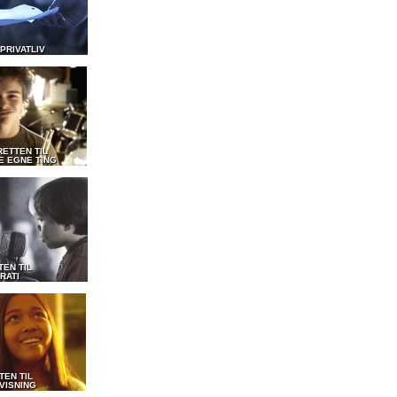
 PRIVATLIV
RETTEN TIL
E EGNE TING
TEN TIL
RATI
TEN TIL
VISNING