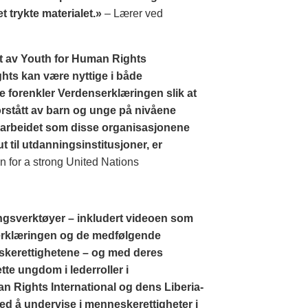
 trykte materialet.»
– Lærer ved
t av Youth for Human Rights
hts kan være nyttige i både
e forenkler Verdenserklæringen slik at
forstått av barn og unge på nivåene
arbeidet som disse organisasjonene
t til utdanningsinstitusjoner, er
n for a strong United Nations
ngsverktøyer – inkludert videoen som
nserklæringen og de medfølgende
kerettighetene – og med deres
tte ungdom i lederroller i
an Rights International og dens Liberia-
med å undervise i menneskerettigheter i