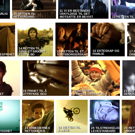
11 VI ER BESTANDIG
ÅRLIG
10 RETTEN TIL
USKYLDIGE TIL DET
RETTERGANG
MOTSATTE ER BEVIST
12 RETTEN TIL
14 RETTEN TIL Å
16 EKTESKAP OG
SØKE ET SIKKERT
15 RETTEN TIL ET
17 
FAMILIE
ESFRIHET
STED Å BO
STATSBORGERSKAP
DIN
19 FRIHET TIL Å
20 RETTEN TIL
21 RET
ET
UTTRYKKE SEG
Å MØTES OFFENTLIG
DEMOK
24 RETTEN TIL
23 ARBEIDERNES
25 TILSTREKKELIG
26 RET
Å LEKE
RYGGHET
RETTIGHETER
LEVESTANDARD
UNDER