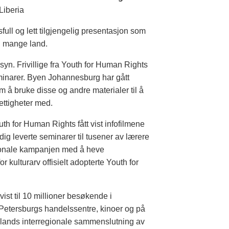
Liberia
ull og lett tilgjengelig presentasjon som
 i mange land.
syn. Frivillige fra Youth for Human Rights
eminarer. Byen Johannesburg har gått
 bruke disse og andre materialer til å
ttigheter med.
th for Human Rights fått vist infofilmene
dig leverte seminarer til tusener av lærere
sjonale kampanjen med å heve
 kulturarv offisielt adopterte Youth for
vist til 10 millioner besøkende i
Petersburgs handelssentre, kinoer og på
slands interregionale sammenslutning av