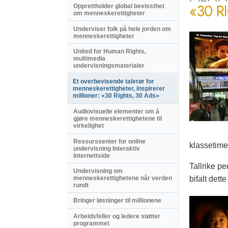
«30 R
Opprettholder global bevissthet
om menneskerettigheter
Underviser folk på hele jorden om
menneskerettigheter
United for Human Rights,
multimedia
undervisningsmaterialer
Et overbevisende talerør for
menneske­rettigheter, inspirerer
millioner: «30 Rights, 30 Ads»
Audiovisuelle elementer om å
gjøre menneske­rettighetene til
virkelighet
Ressurssenter for online
klassetime
undervisning Interaktiv
Internettside
Tallrike p
Undervisning om
bifalt dett
menneskerettighetene når verden
rundt
Bringer løsninger til millionene
Arbeidsfeller og ledere støtter
programmet