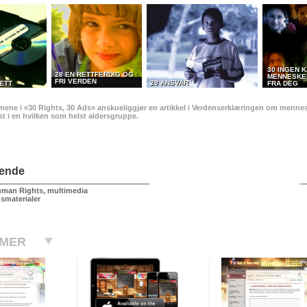
30 INGEN K
28 EN RETTFERDIG OG
MENNESKE
FRI VERDEN
29 ANSVAR
ETT
FRA DEG
lmene i «30 Rights, 30 Ads» anskueliggjør en artikkel i Verdenserklæringen om mennes
t i en hvilken som helst aldersgruppe.
ående
uman Rights, multimedia
smaterialer
 MER