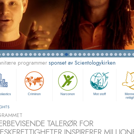
e
manitære programmer
sponset av Scientologykirken
olastics
Criminon
Narconon
Mot stoff
Menn
rettig
IGHTS
GRAMMET
ERBEVISENDE TALERØR FOR
SKERETTIGHETER INSPIRERER MILLION