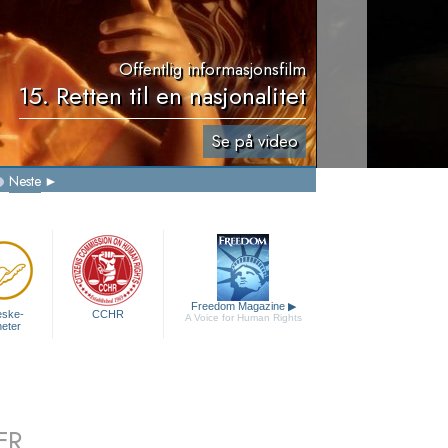
Offentlig informasjonsfilm
15. Retten til en nasjonalitet
Se på video
Neste
Freedom Magazine
▶
eske
-
CCHR
A Voice for Human Rights
heter
ER