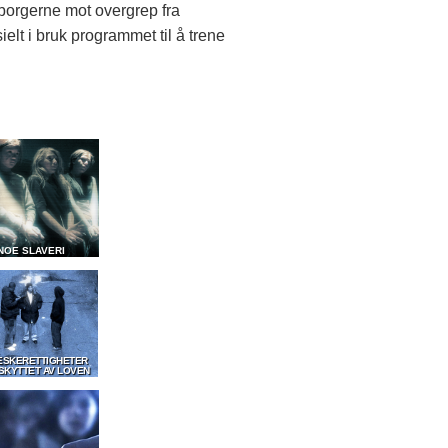
borgerne mot overgrep fra
elt i bruk programmet til å trene
 NOE SLAVERI
ESKERETTIGHETER
SKYTTET AV LOVEN