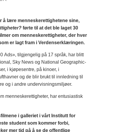
r å lære menneskerettighetene sine,
tigheter?
førte til at det ble laget 30
ilmer om menneskerettigheter, der hver
som er lagt fram i Verdenserklæringen.
 Ads», tilgjengelig på 17 språk, har blitt
ational, Sky News og National Geographic-
r, i kjøpesentre, på kinoer, i
thavner og de blir brukt til innledning til
re og i andre undervisningsmiljøer.
m menneskerettigheter, har entusiastisk
lmene i galleriet i vårt Institutt for
este student som kommer forbi,
er mer tid på å se de offentlige