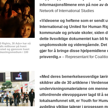
informasjonsfilmene enn på noe av det
Network of International Studies
«Videoene og heftene som er sendt u
International og United for Human Rig
kommunale og private skoler, siden d
dette livsviktige dokumentet kan bli 
0 Rights, 30 Ads» har nå
ungdomsskole og videregående. Det 
talls millioner på hvert
ested og gjennom hvert
gjør for å bringe disse hjelpemidlene u
ngkastingsmedium i 100
prisverdig.»
– Representant for Coalitio
«Med deres bemerkelses­verdige læri
skildrer alle de 30 artiklene i Verde
undervisningsmaterialene om mennes
utfordrende elevoppgaver lagd til å se
lokalsamfunnet sitt, er Youth for Hum
avdeling viktige talerør i prosessen 