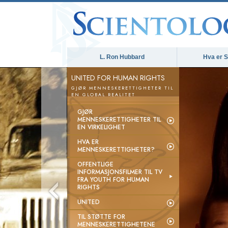
L. Ron Hubbard
Hva er S
UNITED FOR HUMAN RIGHTS
GJØR MENNESKERETTIGHETER TIL
EN GLOBAL REALITET
GJØR
MENNESKERETTIGHETER TIL
EN VIRKELIGHET
HVA ER
MENNESKERETTIGHETER?
OFFENTLIGE
INFORMASJONSFILMER TIL TV
FRA YOUTH FOR HUMAN
RIGHTS
UNITED
TIL STØTTE FOR
MENNESKERETTIGHETENE