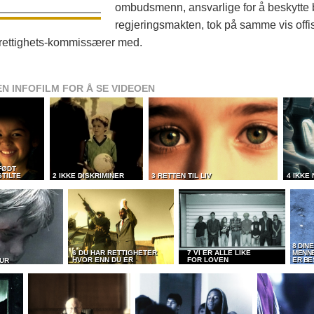
ombudsmenn, ansvarlige for å beskytte 
regjeringsmakten, tok på samme vis offisi
ettighets-kommissærer med.
EN INFOFILM FOR Å SE VIDEOEN
 FØDT
STILTE
2 IKKE DISKRIMINER
3 RETTEN TIL LIV
4 IKKE
8 DINE
6 DU HAR RETTIGHETER
7 VI ER ALLE LIKE
MENN
HVOR ENN DU ER
FOR LOVEN
ER BE
TUR