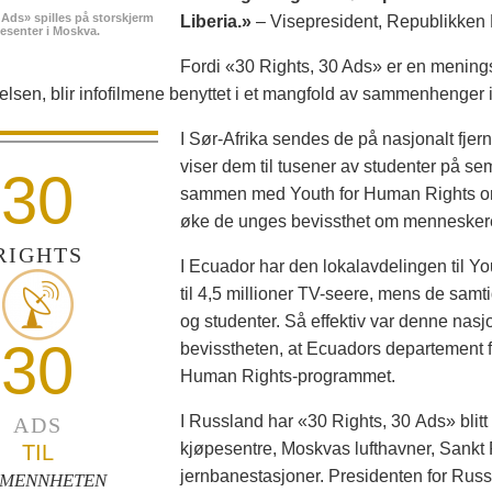
 Ads» spilles på storskjerm
Liberia.»
– Visepresident, Republikken 
pesenter i Moskva.
Fordi «30 Rights, 30 Ads» er en meningsf
åelsen, blir infofilmene benyttet i et mangfold av sammenhenger
I Sør-Afrika sendes de på nasjonalt fjern
viser dem til tusener av studenter på s
30
sammen med Youth for Human Rights om å
øke de unges bevissthet om menneskere
RIGHTS
I Ecuador har den lokalavdelingen til You
til 4,5 millioner TV-seere, mens de samti
og studenter. Så effektiv var denne na
30
bevisstheten, at Ecuadors departement for
Human Rights-programmet.
I Russland har «30 Rights, 30 Ads» blitt 
ADS
kjøpesentre, Moskvas lufthavner, Sankt 
TIL
jernbanestasjoner. Presidenten for Rus
LMENNHETEN