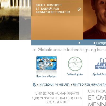
FRIHET-TIDSSKRIFT:
ET TALERØR FOR
MENNESKERETTIGHETER
Forrig
Globale sosiale forbedrings- og hu
▼
Veien til lykke
Applied Sch
Hvordan vi hjelper
»
HVORDAN VI HJELPER
»
UNITED FOR HUMAN R
OM PRO
UNITED FOR HUMAN RIGHTS
ET OV
GJØR MENNESKERETTIGHETER TIL EN
MENNE
GLOBAL REALITET