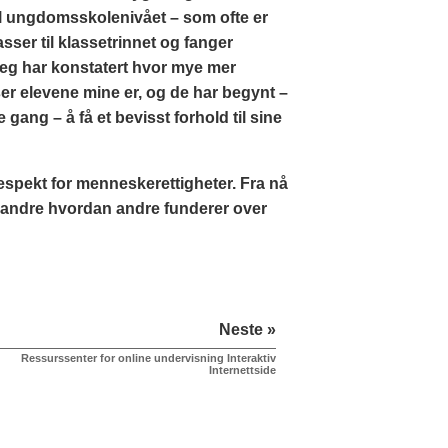
til ungdomsskolenivået – som ofte er
sser til klassetrinnet og fanger
eg har konstatert hvor mye mer
r elevene mine er, og de har begynt –
ang – å få et bevisst forhold til sine
espekt for menneskerettigheter. Fra nå
forandre hvordan andre funderer over
Neste »
Ressurssenter for online undervisning Interaktiv
Internettside