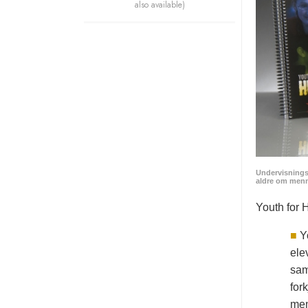
also available)
Undervisnings
aldre om menn
Youth for 
■
Y
ele
sam
for
men