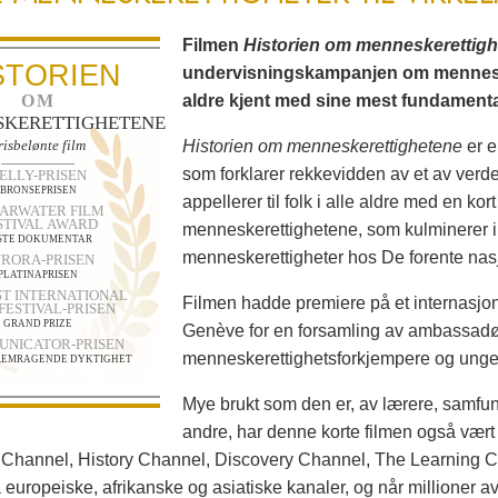
Filmen
Historien om menneske­rettig
STORIEN
undervisningskampanjen om menneskere
OM
aldre kjent med sine mest fundamental
KERETTIGHETENE
risbelønte film
Historien om menneskerettighetene
er 
som forklarer rekkevidden av et av verd
ELLY-PRISEN
BRONSEPRISEN
appellerer til folk i alle aldre med en ko
ARWATER FILM
STIVAL AWARD
menneskerettighetene, som kulminerer 
STE DOKUMENTAR
menneske­rettigheter hos De forente nas
RORA-PRISEN
PLATINAPRISEN
T INTERNATIONAL
Filmen hadde premiere på et inter­nasjo
FESTIVAL-PRISEN
GRAND PRIZE
Genève for en forsamling av ambassadør
NICATOR-PRISEN
menneskerettighets­forkjempere og unge 
FREMRAGENDE DYKTIGHET
Mye brukt som den er, av lærere, samfun
andre, har denne korte filmen også vært 
Channel, History Channel, Discovery Channel, The Learning C
 europeiske, afrikanske og asiatiske kanaler, og når millioner a