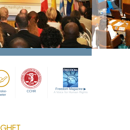
ør menneskerettigheter til en
virkelighet
Se på video
Freedom Magazine
▶
eske
-
CCHR
A Voice for Human Rights
heter
IGHET