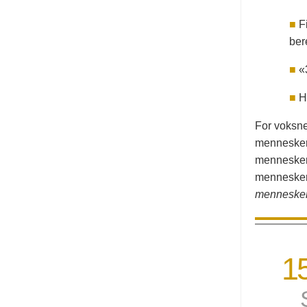
■
F
ber
■
«3
■
H
For voksne
menneskere
menneskere
menneskere
mennesker
1