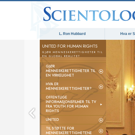
L. Ron Hubbard
Hva er S
UNITED FOR HUMAN RIGHTS
GJØR MENNESKERETTIGHETER TIL
EN GLOBAL REALITET
GJØR
MENNESKERETTIGHETER TIL
EN VIRKELIGHET
HVA ER
MENNESKERETTIGHETER?
OFFENTLIGE
INFORMASJONSFILMER TIL TV
FRA YOUTH FOR HUMAN
RIGHTS
UNITED
TIL STØTTE FOR
MENNESKERETTIGHETENE