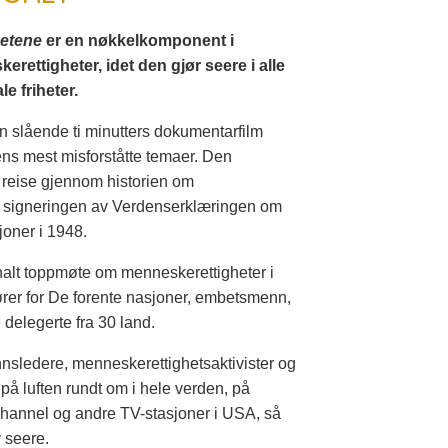
hetene
er en nøkkelkomponent i
ttigheter, idet den gjør seere i alle
e friheter.
en slående ti minutters dokumentarfilm
ens mest misforståtte temaer. Den
rt reise gjennom historien om
i signeringen av Verdenserklæringen om
joner i 1948.
nalt toppmøte om menneskerettigheter i
er for De forente nasjoner, embetsmenn,
delegerte fra 30 land.
nsledere, menneskerettighetsaktivister og
på luften rundt om i hele verden, på
hannel og andre TV-stasjoner i USA, så
v seere.