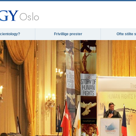
Oslo
cientology?
Frivillige prester
Ofte stilte