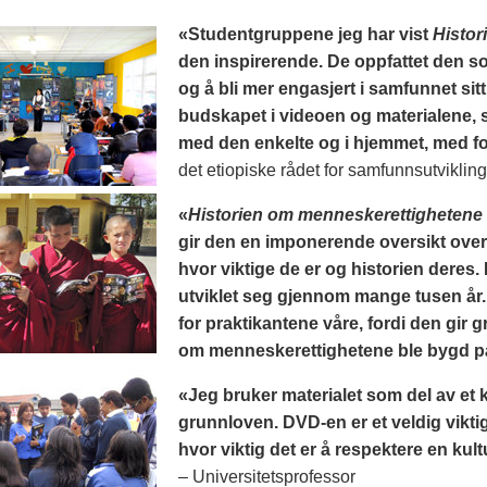
«Studentgruppene jeg har vist
Histor
den inspirerende. De oppfattet den so
og å bli mer engasjert i samfunnet sitt.
budskapet i videoen og materialene, 
med den enkelte og i hjemmet, med f
det etiopiske rådet for samfunnsutvikling
«
Historien om menneskerettighetene
gir den en imponerende oversikt over
hvor viktige de er og historien deres. 
utviklet seg gjennom mange tusen år. 
for praktikantene våre, fordi den gi
om menneskerettighetene ble bygd p
«Jeg bruker materialet som del av et
grunnloven. DVD-en er et veldig vikti
hvor viktig det er å respektere en kul
– Universitetsprofessor