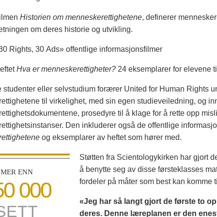
ilmen
Historien om menneske­rettighetene
, definerer menneskere
etningen om deres historie og utvikling.
0 Rights, 30 Ads» offentlige informasjonsfilmer
eftet
Hva er menneskerettigheter?
24 eksemplarer for elevene til
 studenter eller selvstudium forærer United for Human Rights 
ttighetene til virkelighet, med sin egen studieveiledning, og inn
ttighetsdokumentene, prosedyre til å klage for å rette opp misl
ttighetsinstanser. Den inkluderer også de offentlige informasjo
ettighetene
og eksemplarer av heftet som hører med.
Støtten fra Scientologykirken har gjort d
å benytte seg av disse førsteklasses ma
MER ENN
fordeler på måter som best kan komme til
50 000
«Jeg har så langt gjort de første to
SETT
deres. Denne læreplanen er den enest