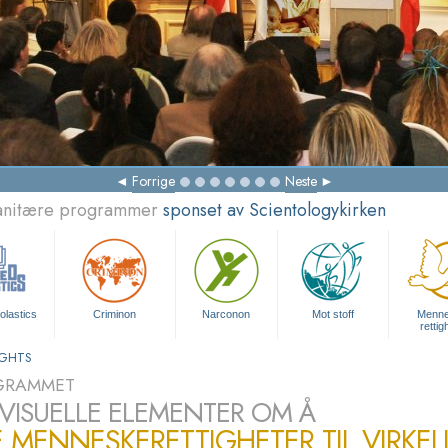
Gj
Forrige
Neste
manitære programmer
sponset av Scientologykirken
olastics
Criminon
Narconon
Mot stoff
Menn
rettig
IGHTS
GRAMMET
VISUELLE ELEMENTER OM Å
 MENNESKERETTIGHETER TIL VIRKEL