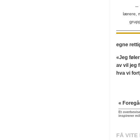
– 
lærere, 
grup
egne rett
«Jeg føle
av vil jeg
hva vi for
« Foreg
Et overbevise
inspirerer mi
FÅ VITE