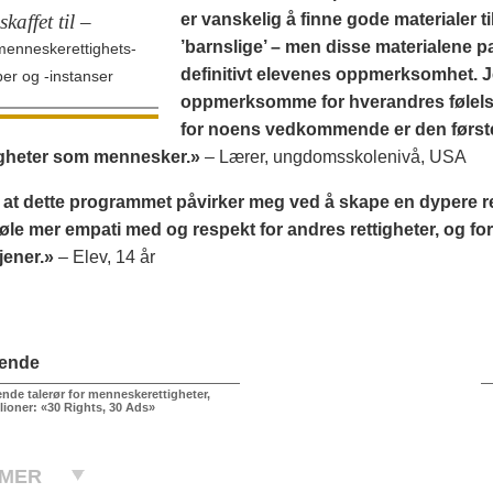
skaffet til –
er vanskelig å finne gode materialer 
’barnslige’ – men disse materialene pa
menneskerettighets-
definitivt elevenes oppmerksomhet. J
per og
-instanser
oppmerksomme for hverandres følelse
for noens vedkommende er den første g
igheter som mennesker.»
– Lærer, ungdomsskolenivå, USA
r at dette programmet påvirker meg ved å skape en dypere r
 føle mer empati med og respekt for andres rettigheter, og 
tjener.»
– Elev, 14 år
ående
nde talerør for menneske­rettigheter,
llioner: «30 Rights, 30 Ads»
 MER