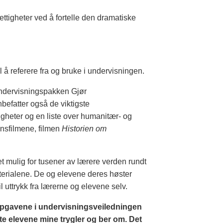
ttigheter ved å fortelle den dramatiske
 å referere fra og bruke i undervisningen.
undervisningspakken Gjør
befatter også de viktigste
igheter og en liste over humanitær- og
ns­filmene, filmen
Historien om
et mulig for tusener av lærere verden rundt
terialene. De og elevene deres høster
 uttrykk fra lærerne og elevene selv.
 oppgavene i undervisningsveiledningen
e elevene mine trygler og ber om. Det