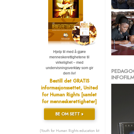
Hjelp til med å gjøre
menneskerettighetene til
virkelighet – med
undervisningsverktøy som gir
PEDAGOG
dem liv!
INFOFIL
Bestill det GRATIS
informasjonssettet, United
for Human Rights [samlet
for menneskerettigheter]
BE OM SETT »
(Youth for Human Rights education kit