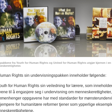
pakkene fra Youth for Human Rights og United for Human Rights utgjør kjernen i en 
eskerettigheter.
Human Rights sin undervisnings­pakken inneholder følgende:
outh for Human Rights sin veiledning for lærere, som inneholder læ
vene til å engasjere seg i undervisning om menneskerettigheter,
menhenger oppgavene har med standarder for mønsterundervis
kjempere for humanitære reformer tjener som ypperlige eksempl
neskerettighetene.