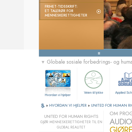
FRIHET-TIDSSKRIFT:
ET TALERØR FOR
MENNESKERETTIGHETER
Globale sosiale forbedrings- og hu
▼
Veien til lykke
Applied Sch
Hvordan vi hjelper
»
HVORDAN VI HJELPER
»
UNITED FOR HUMAN R
OM PRO
UNITED FOR HUMAN RIGHTS
AUDIO
GJØR MENNESKERETTIGHETER TIL EN
GJØRE
GLOBAL REALITET