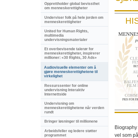
Opprettholder global bevissthet
om menneskerettigheter
Underviser folk på hele jorden om
HI
menneskerettigheter
United for Human Rights,
MENNES
multimedia
undervisningsmaterialer
p
T
Et overbevisende talerør for
menneske­rettigheter, inspirerer
millioner: «30 Rights, 30 Ads»
CLE
FE
BE
Audiovisuelle elementer om å
gjøre menneske­rettighetene til
AU
virkelighet
BALFES
FILM 
Ressurssenter for online
undervisning Interaktiv
Internettside
COMMU
PRIS FOR 
Undervisning om
menneskerettighetene når verden
rundt
Bringer løsninger til millionene
Biography 
Arbeidsfeller og ledere støtter
vel som på
programmet