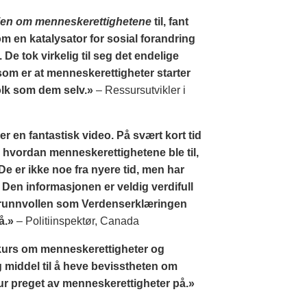
ien om menneskerettighetene
til, fant
m en katalysator for sosial forandring
 De tok virkelig til seg det endelige
som er at menneskerettigheter starter
olk som dem selv.»
– Ressursutvikler i
er en fantastisk video. På svært kort tid
 hvordan menneskerettighetene ble til,
De er ikke noe fra nyere tid, men har
Den informasjonen er veldig verdifull
r grunnvollen som Verdenserklæringen
å.»
– Politiinspektør, Canada
 kurs om menneskerettigheter og
g middel til å heve bevisstheten om
tur preget av menneskerettigheter på.»