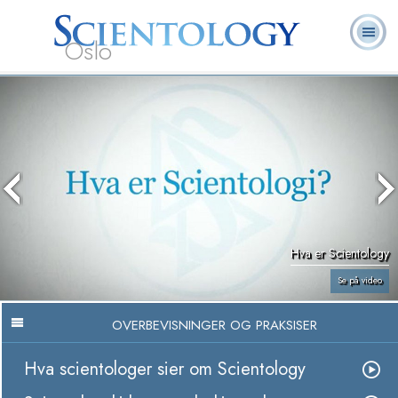
Oslo
L. Ron
Hva er
Frivillige
Ofte stilte
Bøker
Hubbard
Scientology?
prester
spørsmål
Hva er Scientology
Se på video
OVERBEVISNINGER OG PRAKSISER
Hva scientologer sier om Scientology