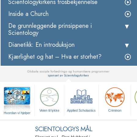
Scientologykirkens trosbekjennelse
Inside a Church
De grunnleggende prinsippene i
Scientology
Dianetikk: En introduksjon
Kjærlighet og hat – Hva er storhet?
Globale sosiale forbedrings- og humanitære programmer
sponset av Scientologykirken
▼
Veien til lykke
Applied Scholastics
Criminon
Hvordan vi hjelper
SCIENTOLOGYS MÅL