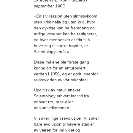
Skrevet av L. Ron Hubbard i
september 1965.
«En sivilisasjon uten sinnssykdom,
uten kriminelle og uten krig, hvor
den dyktige kan ha fremgang og
ærlige vesener kan ha rettigheter,
og hvor mennesket er fritt til å
heve seg til større høyder, er
Scientologys mål.»
Disse målene ble første gang
kunngjort for en enturbulert
verden i 1950, og er godt innenfor
rekkevidden av vår teknologi.
Upolitisk av natur ønsker
Scientology ethvert individ fra
enhver tro, rase eller
nasjon velkommen.
Vi søker ingen revolusjon. Vi søker
bare evolusjon til høyere stadier
av væren for individet og