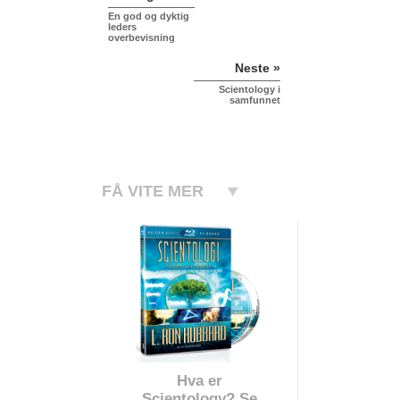
En god og dyktig
leders
overbevisning
Neste »
Scientology i
samfunnet
FÅ VITE MER
Hva er
Scientology? Se