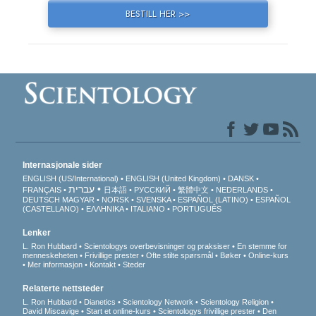
BESTILL HER >>
Internasjonale sider
ENGLISH (US/International)
ENGLISH (United Kingdom)
DANSK
עברית
FRANÇAIS
日本語
РУССКИЙ
繁體中文
NEDERLANDS
DEUTSCH
MAGYAR
NORSK
SVENSKA
ESPAÑOL (LATINO)
ESPAÑOL
(CASTELLANO)
ΕΛΛΗΝΙΚA
ITALIANO
PORTUGUÊS
Lenker
L. Ron Hubbard
Scientologys overbevisninger og praksiser
En stemme for
menneskeheten
Frivillige prester
Ofte stilte spørsmål
Bøker
Online-kurs
Mer informasjon
Kontakt
Steder
Relaterte nettsteder
L. Ron Hubbard
Dianetics
Scientology Network
Scientology Religion
David Miscavige
Start et online-kurs
Scientologys frivillige prester
Den