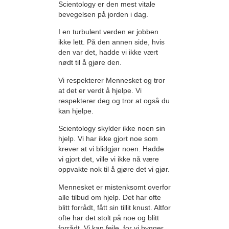
Scientology er den mest vitale
bevegelsen på jorden i dag.
I en turbulent verden er jobben
ikke lett. På den annen side, hvis
den var det, hadde vi ikke vært
nødt til å gjøre den.
Vi respekterer Mennesket og tror
at det er verdt å hjelpe. Vi
respekterer deg og tror at også du
kan hjelpe.
Scientology skylder ikke noen sin
hjelp. Vi har ikke gjort noe som
krever at vi blidgjør noen. Hadde
vi gjort det, ville vi ikke nå være
oppvakte nok til å gjøre det vi gjør.
Mennesket er mistenksomt overfor
alle tilbud om hjelp. Det har ofte
blitt forrådt, fått sin tillit knust. Altfor
ofte har det stolt på noe og blitt
forrådt. Vi kan feile, for vi bygger