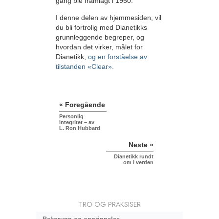
gang ble framlagt i 1950.
I denne delen av hjemmesiden, vil
du bli fortrolig med Dianetikks
grunnleggende begreper, og
hvordan det virker, målet for
Dianetikk,
og en forståelse av
tilstanden «Clear».
« Foregående
Personlig
integritet – av
L. Ron Hubbard
Neste »
Dianetikk rundt
om i verden
TRO OG PRAKSISER