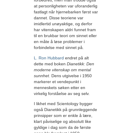
forbedres, men man trodde også
at personligheten var uforanderlig
fastlagt når hjernebarken først var
dannet. Disse teoriene var
imidlertid unøyaktige, og derfor
har vitenskapen aldri funnet fram
til en brukbar teori om sinnet eller
en måte å løse problemer i
forbindelse med sinnet på.
L. Ron Hubbard
endret på alt
dette med boken
Dianetikk: Den
moderne vitenskap om mental
sunnhet.
Dens utgivelse i 1950
markerer et vendepunkt i
menneskets søken etter en
virkelig forståelse av seg selv.
I likhet med Scientology bygger
også Dianetikk på grunnleggende
prinsipper som er enkle å lære,
klart påviselige og absolutt like
gyldige i dag som da de første