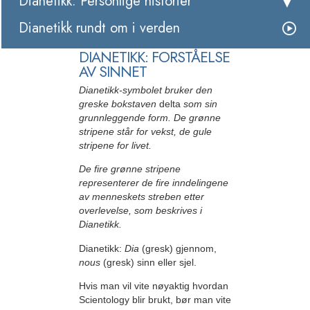
Dianetikk: Personlige historier
Dianetikk rundt om i verden
DIANETIKK: FORSTÅELSE
AV SINNET
Dianetikk-symbolet bruker den
greske bokstaven
delta
som sin
grunnleggende form. De grønne
stripene står for vekst, de gule
stripene for livet.
De fire grønne stripene
representerer de fire inndelingene
av menneskets streben etter
overlevelse, som beskrives i
Dianetikk.
Dianetikk:
Dia
(gresk) gjennom,
nous
(gresk) sinn eller sjel.
Hvis man vil vite nøyaktig hvordan
Scientology blir brukt, bør man vite