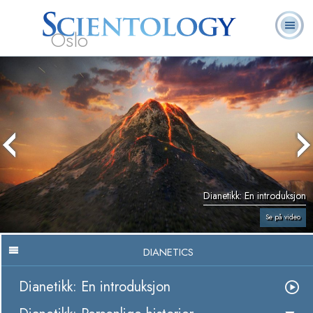
Oslo
L. Ron
Hva er
Frivillige
Ofte stilte
Bøker
Hubbard
Scientology?
prester
spørsmål
Dianetikk: En introduksjon
Se på video
DIANETICS
Dianetikk: En introduksjon