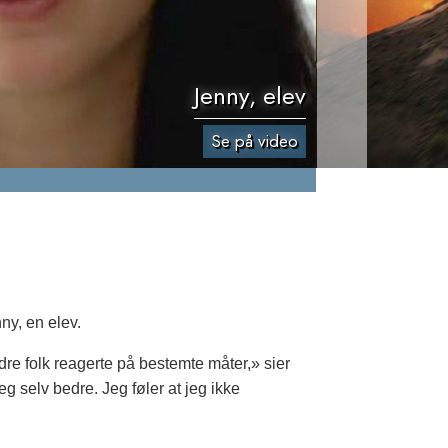
Jenny, elev
Se på video
ny, en elev.
dre folk reagerte på bestemte måter,» sier
eg selv bedre. Jeg føler at jeg ikke