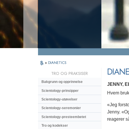
»
DIANETICS
DIANE
TRO OG PRAKSISER
Bakgrunn og opprinnelse
JENNY, E
Scientology-prinsipper
Hvem bruke
Scientology-utøvelser
«Jeg forst
Scientology-seremonier
Jenny. «Og 
Scientology-presteembetet
reagerer s
Tro og kodekser