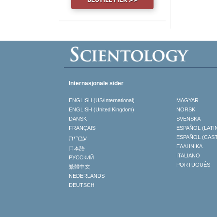
Internasjonale sider
ENGLISH (US/International)
MAGYAR
ENGLISH (United Kingdom)
NORSK
DANSK
SVENSKA
FRANÇAIS
ESPAÑOL (LATI
עברית
ESPAÑOL (CAS
ΕΛΛΗΝΙΚA
日本語
ITALIANO
РУССКИЙ
PORTUGUÊS
繁體中文
NEDERLANDS
DEUTSCH