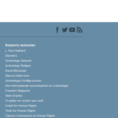
Relaterte nettsteder
L. Ron Hubbard
Dianetics
Scientology Network
Scientology Religion
David Miscavige
Start et online-kurs
Scientologys frivillige prester
Den internasjonale assosiasjonen av scientologer
Freedom Magazine
Veien til lykke
Vi støtter en verden uten stoff
United for Human Rights
Youth for Human Rights
Citizens Commission on Human Rights