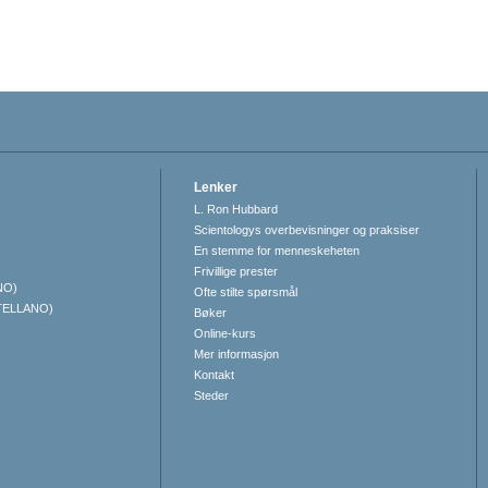
Lenker
L. Ron Hubbard
Scientologys overbevisninger og praksiser
En stemme for menneskeheten
Frivillige prester
NO)
Ofte stilte spørsmål
TELLANO)
Bøker
Online-kurs
Mer informasjon
Kontakt
Steder