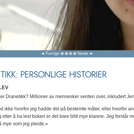
Forrige
Neste
TIKK: PERSONLIGE HISTORIER
LEV
r Dianetikk? Millioner av mennesker verden over, inkludert Jen
od ikke hvorfor jeg hadde det på bestemte måter, eller hvorfor an
etter å ha lest boken er det bare blitt mye klarere. Jeg forstår m
å mye som jeg pleide.»