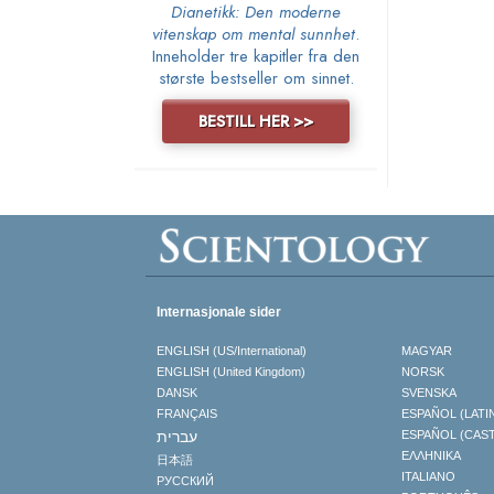
Dianetikk: Den moderne
vitenskap om mental sunnhet
.
Inneholder tre kapitler fra den
største bestseller om sinnet.
BESTILL HER >>
Internasjonale sider
ENGLISH (US/International)
MAGYAR
ENGLISH (United Kingdom)
NORSK
DANSK
SVENSKA
FRANÇAIS
ESPAÑOL (LATI
עברית
ESPAÑOL (CAS
ΕΛΛΗΝΙΚA
日本語
ITALIANO
РУССКИЙ