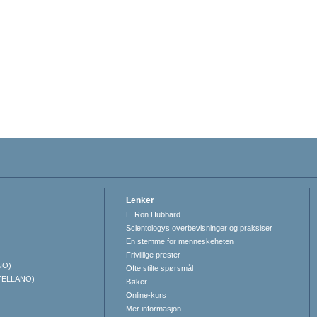
Lenker
L. Ron Hubbard
Scientologys overbevisninger og praksiser
En stemme for menneskeheten
Frivillige prester
NO)
Ofte stilte spørsmål
TELLANO)
Bøker
Online-kurs
Mer informasjon