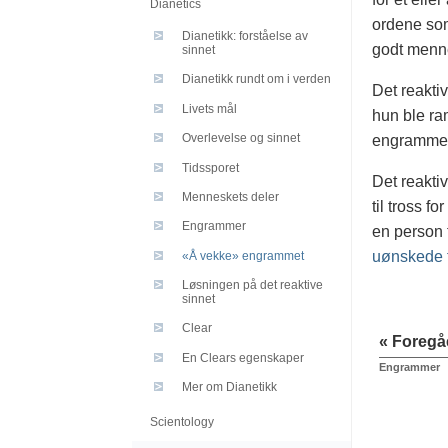
Dianetics
ordene som
Dianetikk: forståelse av
godt menne
sinnet
Dianetikk rundt om i verden
Det reaktiv
Livets mål
hun ble ra
Overlevelse og sinnet
engrammet 
Tidssporet
Det reaktiv
Menneskets deler
til tross f
Engrammer
en person 
uønskede f
«Å vekke» engrammet
Løsningen på det reaktive
sinnet
Clear
« Foreg
En Clears egenskaper
Engrammer
Mer om Dianetikk
Scientology