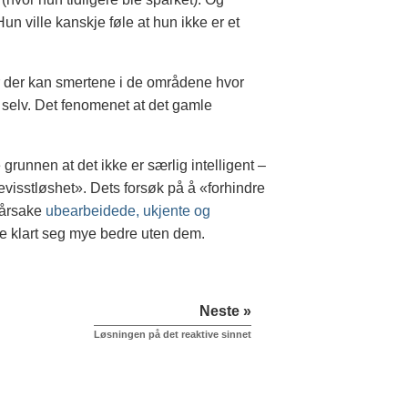
n ville kanskje føle at hun ikke er et
blir der kan smertene i de områdene hvor
 selv. Det fenomenet at det gamle
 grunnen at det ikke er særlig intelligent –
«bevisstløshet». Dets forsøk på å «forhindre
rårsake
ubearbeidede, ukjente og
le klart seg mye bedre uten dem.
Neste »
Løsningen på det reaktive sinnet