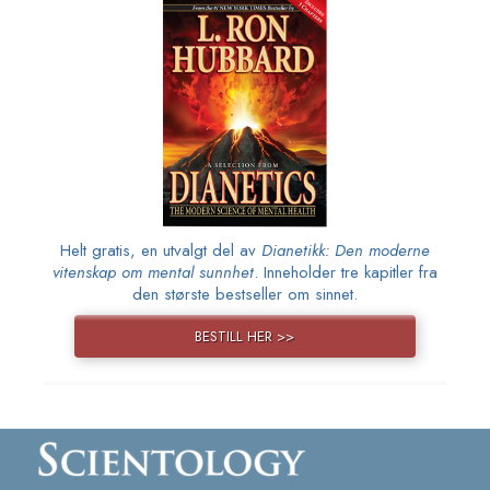
Helt gratis, en utvalgt del av
Dianetikk: Den moderne
vitenskap om mental sunnhet
. Inneholder tre kapitler fra
den største bestseller om sinnet.
BESTILL HER >>