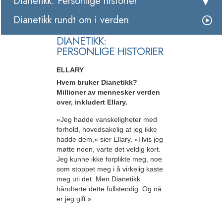
Dianetikk: Personlige historier
Dianetikk rundt om i verden
DIANETIKK:
PERSONLIGE HISTORIER
ELLARY
Hvem bruker Dianetikk?
Millioner av mennesker verden
over, inkludert Ellary.
«Jeg hadde vanskeligheter med
forhold, hovedsakelig at jeg ikke
hadde dem,» sier Ellary. «Hvis jeg
møtte noen, varte det veldig kort.
Jeg kunne ikke forplikte meg, noe
som stoppet meg i å virkelig kaste
meg uti det. Men Dianetikk
håndterte dette fullstendig. Og nå
er jeg gift.»