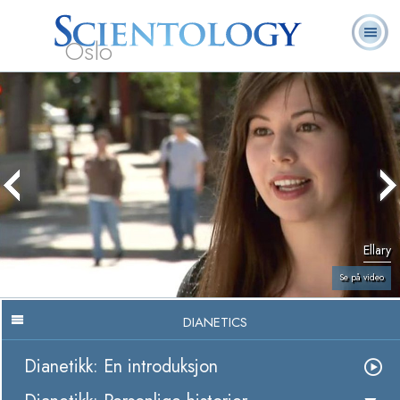
Oslo
L. Ron
Hva er
Frivillige
Ofte stilte
Bøker
Hubbard
Scientology?
prester
spørsmål
Ellary
Se på video
DIANETICS
Dianetikk: En introduksjon