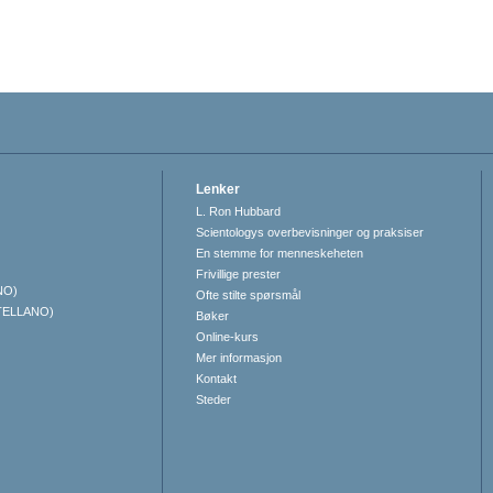
Lenker
L. Ron Hubbard
Scientologys overbevisninger og praksiser
En stemme for menneskeheten
Frivillige prester
NO)
Ofte stilte spørsmål
TELLANO)
Bøker
Online-kurs
Mer informasjon
Kontakt
Steder