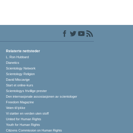
Relaterte nettsteder
L. Ron Hubbard
Dianetics
Scientology Network
Scientology Religion
David Miscavige
Start et online-kurs
Scientologys frivillige prester
Den internasjonale assosiasjonen av scientologer
Freedom Magazine
Veien til lykke
Vi støtter en verden uten stoff
United for Human Rights
Youth for Human Rights
Citizens Commission on Human Rights