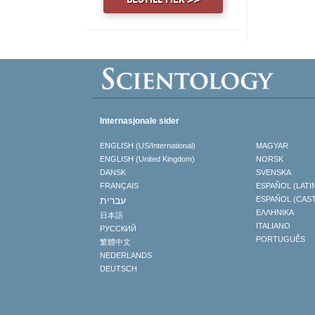
Internasjonale sider
ENGLISH (US/International)
MAGYAR
ENGLISH (United Kingdom)
NORSK
DANSK
SVENSKA
FRANÇAIS
ESPAÑOL (LATI
עברית
ESPAÑOL (CAS
ΕΛΛΗΝΙΚA
日本語
ITALIANO
РУССКИЙ
PORTUGUÊS
繁體中文
NEDERLANDS
DEUTSCH