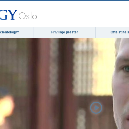
Oslo
cientology?
Frivillige prester
Ofte stilte