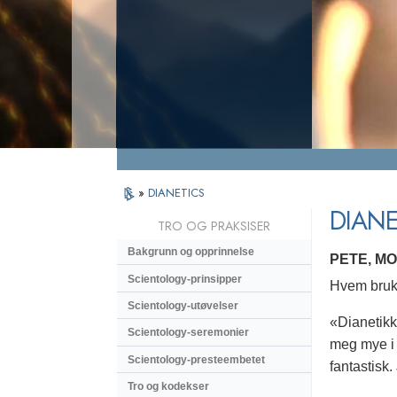
»
DIANETICS
DIANE
TRO OG PRAKSISER
Bakgrunn og opprinnelse
PETE, M
Scientology-prinsipper
Hvem bruke
Scientology-utøvelser
«Dianetikk 
Scientology-seremonier
meg mye i l
Scientology-presteembetet
fantastisk
Tro og kodekser