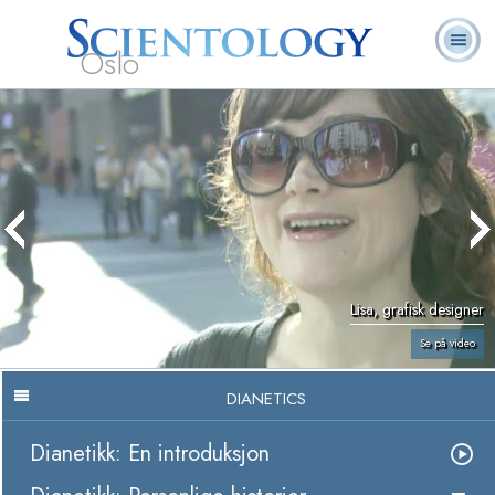
Oslo
L. Ron
Hva er
Frivillige
Ofte stilte
Bøker
Hubbard
Scientology?
prester
spørsmål
Lisa, grafisk designer
Se på video
DIANETICS
Dianetikk: En introduksjon