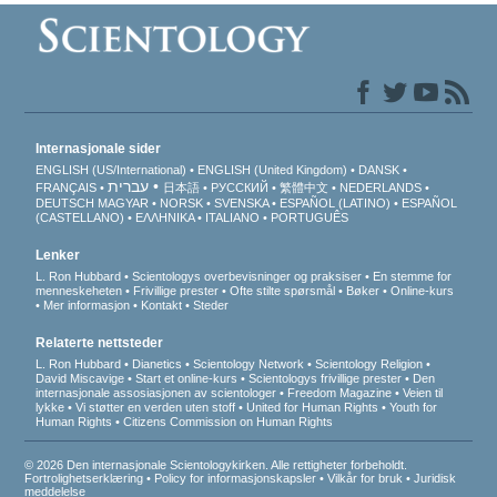
Internasjonale sider
ENGLISH (US/International)
ENGLISH (United Kingdom)
DANSK
עברית
FRANÇAIS
日本語
РУССКИЙ
繁體中文
NEDERLANDS
DEUTSCH
MAGYAR
NORSK
SVENSKA
ESPAÑOL (LATINO)
ESPAÑOL
(CASTELLANO)
ΕΛΛΗΝΙΚA
ITALIANO
PORTUGUÊS
Lenker
L. Ron Hubbard
Scientologys overbevisninger og praksiser
En stemme for
menneskeheten
Frivillige prester
Ofte stilte spørsmål
Bøker
Online-kurs
Mer informasjon
Kontakt
Steder
Relaterte nettsteder
L. Ron Hubbard
Dianetics
Scientology Network
Scientology Religion
David Miscavige
Start et online-kurs
Scientologys frivillige prester
Den
internasjonale assosiasjonen av scientologer
Freedom Magazine
Veien til
lykke
Vi støtter en verden uten stoff
United for Human Rights
Youth for
Human Rights
Citizens Commission on Human Rights
© 2026 Den internasjonale Scientologykirken. Alle rettigheter forbeholdt.
Fortrolighetserklæring
•
Policy for informasjonskapsler
•
Vilkår for bruk
•
Juridisk
meddelelse