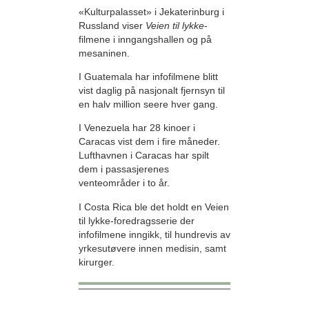
«Kulturpalasset» i Jekaterinburg i
Russland viser
Veien til lykke
-
filmene i inngangshallen og på
mesaninen.
I Guatemala har infofilmene blitt
vist daglig på nasjonalt fjernsyn til
en halv million seere hver gang.
I Venezuela har 28 kinoer i
Caracas vist dem i fire måneder.
Lufthavnen i Caracas har spilt
dem i passasjerenes
venteområder i to år.
I Costa Rica ble det holdt en Veien
til lykke-foredragsserie der
infofilmene inngikk, til hundrevis av
yrkesutøvere innen medisin, samt
kirurger.