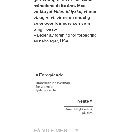
månedene dette året. Med
verktøyet
Veien til lykke,
vinner
vi, og vi vil vinne en endelig
seier over fornedrelsen som
omgir oss.»
– Leder av forening for forbedring
av nabolaget, USA
« Foregående
Undervisningsverktøy
for å leve et
lykkeligere liv
Neste »
Veien til lykke-bok
på film
FÅ VITE MER