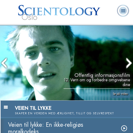
Oslo
L. Ron
Hva er
Frivillige
Ofte stilte
Bøker
Hubbard
Scientology?
prester
spørsmål
Offentlig informasjonsfilm
12. Vern om og forbedre omgivelsene
dine
Se på video
VEIEN TIL LYKKE
SKAPER EN VERDEN MED ÆRLIGHET, TILLIT OG SELVRESPEKT
Veien til lykke: En ikke-religiøs
moralkodeks