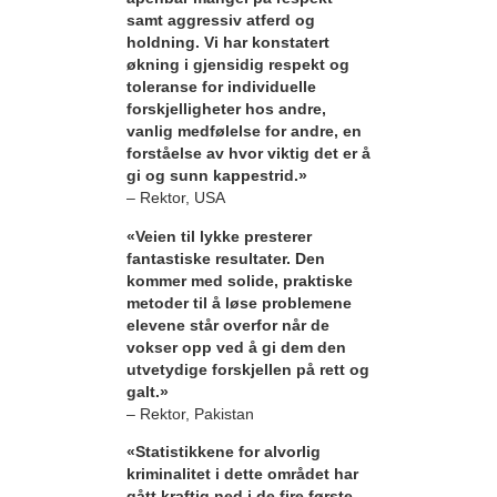
samt aggressiv atferd og
holdning. Vi har konstatert
økning i gjensidig respekt og
toleranse for individuelle
forskjelligheter hos andre,
vanlig medfølelse for andre, en
forståelse av hvor viktig det er å
gi og sunn kappestrid.»
– Rektor, USA
«Veien til lykke presterer
fantastiske resultater. Den
kommer med solide, praktiske
metoder til å løse problemene
elevene står overfor når de
vokser opp ved å gi dem den
utvetydige forskjellen på rett og
galt.»
– Rektor, Pakistan
«Statistikkene for alvorlig
kriminalitet i dette området har
gått kraftig ned i de fire første