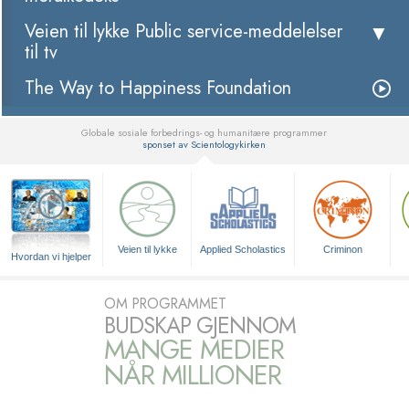
Veien til lykke Public service-meddelelser
til tv
The Way to Happiness Foundation
Globale sosiale forbedrings- og humanitære programmer
sponset av Scientologykirken
▼
Veien til lykke
Applied Scholastics
Criminon
Hvordan vi hjelper
OM PROGRAMMET
BUDSKAP GJENNOM
MANGE MEDIER
NÅR MILLIONER