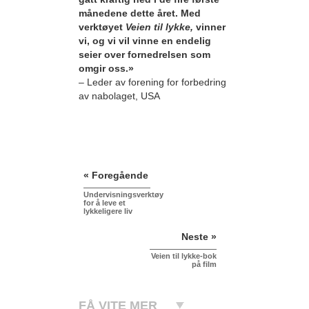
månedene dette året. Med
verktøyet
Veien til lykke,
vinner
vi, og vi vil vinne en endelig
seier over fornedrelsen som
omgir oss.»
– Leder av forening for forbedring
av nabolaget, USA
« Foregående
Undervisningsverktøy
for å leve et
lykkeligere liv
Neste »
Veien til lykke-bok
på film
FÅ VITE MER