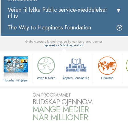
Veien til lykke Public service-meddelelser
til tv
The Way to Happiness Foundation
Globale sosiale forbedrings- og humanitære programmer
sponset av Scientologykirken
▼
Veien til lykke
Applied Scholastics
Criminon
Hvordan vi hjelper
OM PROGRAMMET
BUDSKAP GJENNOM
MANGE MEDIER
NÅR MILLIONER