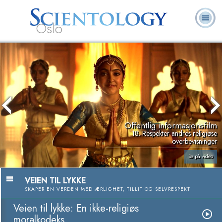
Oslo
L. Ron
Hva er
Frivillige
Ofte stilte
Bøker
Hubbard
Scientology?
prester
spørsmål
Offentlig informasjonsfilm
18. Respekter andres religiøse
overbevisninger
Se på video
VEIEN TIL LYKKE
SKAPER EN VERDEN MED ÆRLIGHET, TILLIT OG SELVRESPEKT
Veien til lykke: En ikke-religiøs
moralkodeks