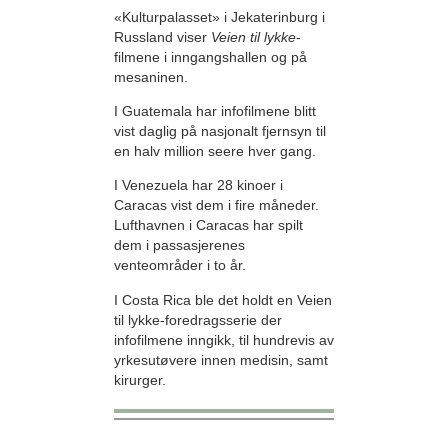
«Kulturpalasset» i Jekaterinburg i
Russland viser
Veien til lykke
-
filmene i inngangshallen og på
mesaninen.
I Guatemala har infofilmene blitt
vist daglig på nasjonalt fjernsyn til
en halv million seere hver gang.
I Venezuela har 28 kinoer i
Caracas vist dem i fire måneder.
Lufthavnen i Caracas har spilt
dem i passasjerenes
venteområder i to år.
I Costa Rica ble det holdt en Veien
til lykke-foredragsserie der
infofilmene inngikk, til hundrevis av
yrkesutøvere innen medisin, samt
kirurger.