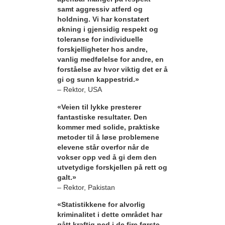
samt aggressiv atferd og
holdning. Vi har konstatert
økning i gjensidig respekt og
toleranse for individuelle
forskjelligheter hos andre,
vanlig medfølelse for andre, en
forståelse av hvor viktig det er å
gi og sunn kappestrid.»
– Rektor, USA
«Veien til lykke presterer
fantastiske resultater. Den
kommer med solide, praktiske
metoder til å løse problemene
elevene står overfor når de
vokser opp ved å gi dem den
utvetydige forskjellen på rett og
galt.»
– Rektor, Pakistan
«Statistikkene for alvorlig
kriminalitet i dette området har
gått kraftig ned i de fire første