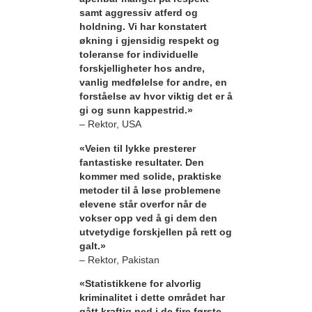
samt aggressiv atferd og
holdning. Vi har konstatert
økning i gjensidig respekt og
toleranse for individuelle
forskjelligheter hos andre,
vanlig medfølelse for andre, en
forståelse av hvor viktig det er å
gi og sunn kappestrid.»
– Rektor, USA
«Veien til lykke presterer
fantastiske resultater. Den
kommer med solide, praktiske
metoder til å løse problemene
elevene står overfor når de
vokser opp ved å gi dem den
utvetydige forskjellen på rett og
galt.»
– Rektor, Pakistan
«Statistikkene for alvorlig
kriminalitet i dette området har
gått kraftig ned i de fire første