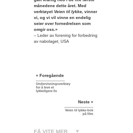
månedene dette året. Med
verktøyet
Veien til lykke,
vinner
vi, og vi vil vinne en endelig
seier over fornedrelsen som
omgir oss.»
– Leder av forening for forbedring
av nabolaget, USA
« Foregående
Undervisningsverktøy
for å leve et
lykkeligere liv
Neste »
Veien til lykke-bok
på film
FÅ VITE MER