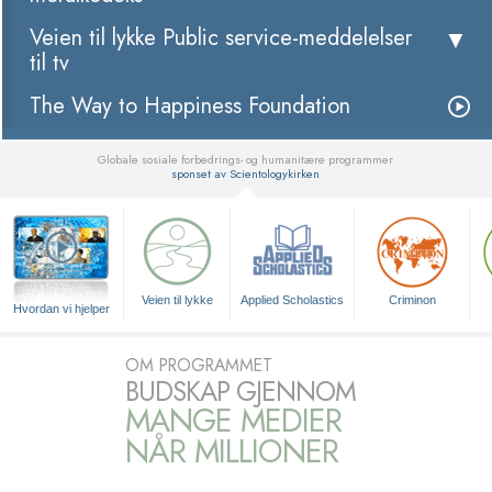
Veien til lykke Public service-meddelelser
til tv
The Way to Happiness Foundation
Globale sosiale forbedrings- og humanitære programmer
sponset av Scientologykirken
▼
Veien til lykke
Applied Scholastics
Criminon
Hvordan vi hjelper
OM PROGRAMMET
BUDSKAP GJENNOM
MANGE MEDIER
NÅR MILLIONER