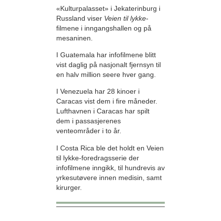
«Kulturpalasset» i Jekaterinburg i
Russland viser
Veien til lykke
-
filmene i inngangshallen og på
mesaninen.
I Guatemala har infofilmene blitt
vist daglig på nasjonalt fjernsyn til
en halv million seere hver gang.
I Venezuela har 28 kinoer i
Caracas vist dem i fire måneder.
Lufthavnen i Caracas har spilt
dem i passasjerenes
venteområder i to år.
I Costa Rica ble det holdt en Veien
til lykke-foredragsserie der
infofilmene inngikk, til hundrevis av
yrkesutøvere innen medisin, samt
kirurger.