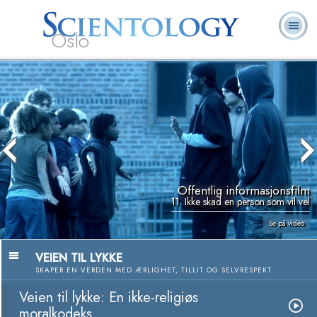
Oslo
L. Ron
Hva er
Frivillige
Ofte stilte
Bøker
Hubbard
Scientology?
prester
spørsmål
Offentlig informasjonsfilm
11. Ikke skad en person som vil vel
Se på video
VEIEN TIL LYKKE
SKAPER EN VERDEN MED ÆRLIGHET, TILLIT OG SELVRESPEKT
Veien til lykke: En ikke-religiøs
moralkodeks