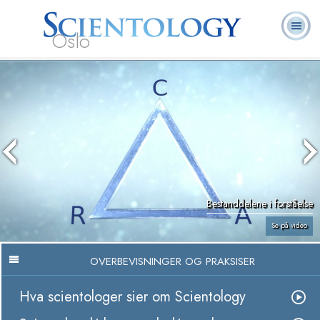
Oslo
L. Ron
Hva er
Frivillige
Ofte stilte
Bøker
Hubbard
Scientology?
prester
spørsmål
Bestanddelene i forståelse
Se på video
OVERBEVISNINGER OG PRAKSISER
Hva scientologer sier om Scientology