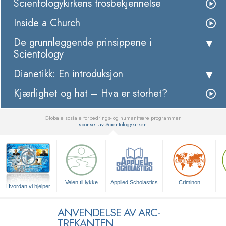
Scientologykirkens trosbekjennelse
Inside a Church
De grunnleggende prinsippene i
Scientology
Dianetikk: En introduksjon
Kjærlighet og hat – Hva er storhet?
Globale sosiale forbedrings- og humanitære programmer
sponset av Scientologykirken
▼
Veien til lykke
Applied Scholastics
Criminon
Hvordan vi hjelper
ANVENDELSE AV ARC-
TREKANTEN