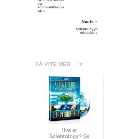
og
kommunikasjon
ARC
Neste »
Scientologys
rekkevidde
FÅ VITE MER
Hva er
Scientology? Se