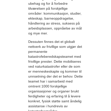
ubehag og for å forbedre
tilværelsen på forskjellige
områder: kommunikasjon, studier,
ekteskap, barneoppdragelse,
håndtering av stress, suksess på
arbeidsplassen, oppnåelse av mål
og mye mer.
Dessuten finnes det et globalt
nettverk av frivillige som utgjør det
permanente
katastrofeberedskaps­teamet med
frivillige prester. Dette mobiliseres
ved natur­katastrofer eller de som
er menneskeskapte og kommer til
unnsetning der det er behov. Dette
teamet har i samarbeid med
omtrent 1000 forskjellige
organisasjoner og organer brukt
ferdigheter og erfaring til å levere
konkret, fysisk støtte samt åndelig
assistanse i hundrevis av
katastrofeområder.