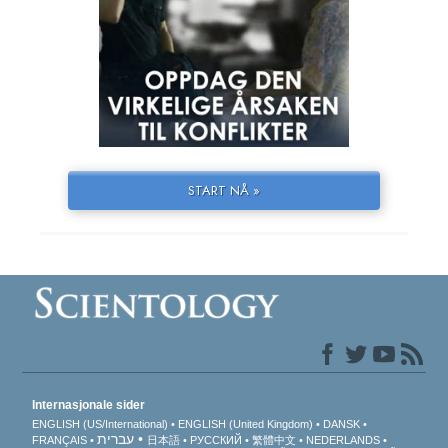
START NÅ »
Internasjonale sider
ENGLISH (US/International)
ENGLISH (United Kingdom)
DANSK
עברית
FRANÇAIS
日本語
РУССКИЙ
繁體中文
NEDERLANDS