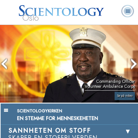
Oslo
L. Ron
Hva er
Frivillige
Ofte stilte
Bøker
Hubbard
Scientology?
prester
spørsmål
Commanding Officer
Volunteer Ambulance Corps
Se på video
SCIENTOLOGYKIRKEN
EN STEMME FOR MENNESKEHETEN
SANNHETEN OM STOFF
SKAPER EN STOFFRI VERDEN