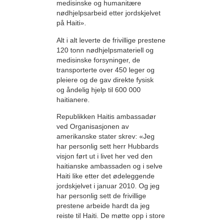
medisinske og humanitære
nødhjelpsarbeid etter jordskjelvet
på Haiti».
Alt i alt leverte de frivillige prestene
120 tonn nødhjelpsmateriell og
medisinske forsyninger, de
transporterte over 450 leger og
pleiere og de gav direkte fysisk
og åndelig hjelp til 600 000
haitianere.
Republikken Haitis ambassadør
ved Organisasjonen av
amerikanske stater skrev: «Jeg
har personlig sett herr Hubbards
visjon ført ut i livet her ved den
haitianske ambassaden og i selve
Haiti like etter det ødeleggende
jordskjelvet i januar 2010. Og jeg
har personlig sett de frivillige
prestene arbeide hardt da jeg
reiste til Haiti. De møtte opp i store