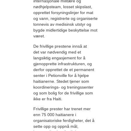
internasjonale militære og
nødhjelpsteam, losset skipslast,
opprettet forsyningslinjer for mat
og vann, registrerte og organiserte
tonnevis av medisinsk utstyr og
bygde midlertidige beskyttelse mot
været.
De frivillige prestene innså at
det var nødvendig med et
langsiktig engasjement for å
gjenopprette infrastrukturen, og
derfor opprettet de et permanent
senter i Petionville for å hjelpe
haitianerne. Stedet tjener som
koordinerings- og treningssenter
og som bolig for de frivillige som
ikke er fra Haiti.
Frivillige prester har trenet mer
enn 75 000 haitianere i
organisatoriske ferdig­heter, det å
sette opp og oppnå mål,