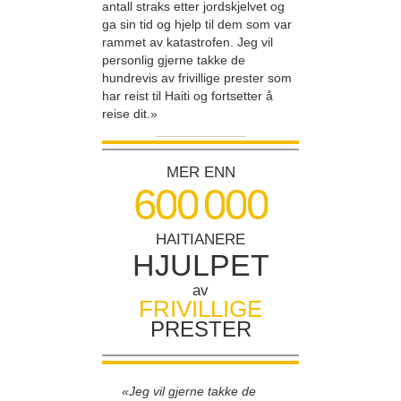
antall straks etter jordskjelvet og
ga sin tid og hjelp til dem som var
rammet av katastrofen. Jeg vil
personlig gjerne takke de
hundrevis av frivillige prester som
har reist til Haiti og fortsetter å
reise dit.»
MER ENN
6
0
0
0
0
0
HAITIANERE
HJULPET
av
FRIVILLIGE
PRESTER
«Jeg vil gjerne takke de