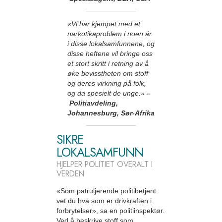
«Vi har kjempet med et
narkotikaproblem i noen år
i disse lokalsamfunnene, og
disse heftene vil bringe oss
et stort skritt i retning av å
øke bevisstheten om stoff
og deres virkning på folk,
og da spesielt de unge.»
–
Politiavdeling,
Johannesburg, Sør-Afrika
SIKRE
LOKALSAMFUNN
HJELPER POLITIET OVERALT I
VERDEN
«Som patruljerende politibetjent
vet du hva som er drivkraften i
forbrytelser», sa en politiinspektør.
Ved å beskrive stoff som