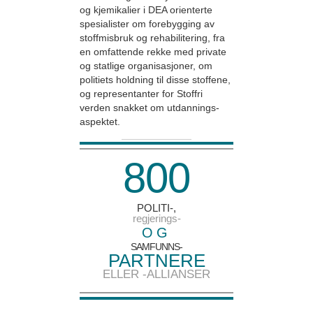
og kjemikalier i DEA orienterte
spesialister om forebygging av
stoffmisbruk og rehabilitering, fra
en omfattende rekke med private
og statlige organisasjoner, om
politiets holdning til disse stoffene,
og representanter for Stoffri
verden snakket om utdannings-
aspektet.
8
0
0
POLITI-,
regjerings-
OG
SAMFUNNS-
PARTNERE
ELLER
-ALLIANSER