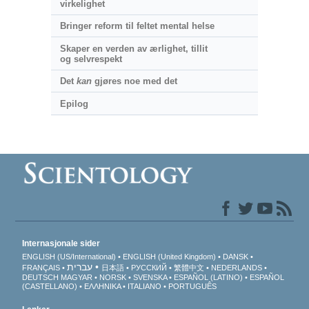
virkelighet
Bringer reform til feltet mental helse
Skaper en verden av ærlighet, tillit
og selvrespekt
Det
kan
gjøres noe med det
Epilog
Internasjonale sider
ENGLISH (US/International)
ENGLISH (United Kingdom)
DANSK
עברית
FRANÇAIS
日本語
РУССКИЙ
繁體中文
NEDERLANDS
DEUTSCH
MAGYAR
NORSK
SVENSKA
ESPAÑOL (LATINO)
ESPAÑOL
(CASTELLANO)
ΕΛΛΗΝΙΚA
ITALIANO
PORTUGUÊS