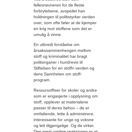
fellesnevneren for de fleste
forbrytelsene, avspeilet han
holdningen til politistyrker verden
over, som ofte føler at de kjemper
en krig mot stoffene som det er
umulig å vinne.
En utbredt forståelse om
årsakssammenhengen mellom
stoff og kriminalitet har bragt
politiorganer i hundrevis til
Stiftelsen for en stoffri verden og
dens Sannheten om stoff-
program.
Ressursoffiser for skoler og andre
som er engasjerte i opplysning om
stoff, opplever at materialene
passer til deres behov – de er
omfattende, lette å administrere,
interessante for unge og voksne
og lett tilgjengelige. Og de virker.
Den mest vanlige reaksjonen er at