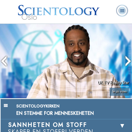
Oslo
L. Ron
Hva er
Frivillige
Ofte stilte
Bøker
Hubbard
Scientology?
prester
spørsmål
UK TV Reality Star
Se på video
SCIENTOLOGYKIRKEN
EN STEMME FOR MENNESKEHETEN
SANNHETEN OM STOFF
SKAPER EN STOFFRI VERDEN