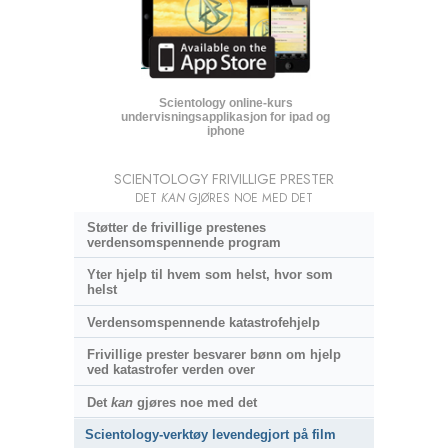
Scientology online-kurs
undervisnings­applikasjon for ipad og
iphone
SCIENTOLOGY FRIVILLIGE PRESTER
DET
KAN
GJØRES NOE MED DET
Støtter de frivillige prestenes
verdensomspennende program
Yter hjelp til hvem som helst, hvor som
helst
Verdensomspennende katastrofehjelp
Frivillige prester besvarer bønn om hjelp
ved katastrofer verden over
Det
kan
gjøres noe med det
Scientology-verktøy levendegjort på film