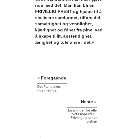
noe med det. Man kan bli en
FRIVILLIG PREST og hjelpe til å
sivilisere samfunnet, tilføre det
samvittighet og vennlighet,
kjærlighet og frihet fra pine, ved
å skape tillit, anstendighet,
ærlighet og toleranse i det.»
« Foregående
Det
kan
gjøres
noe med det
Neste »
Løsninger for alle
livets aspekter –
Frivillige prester
online