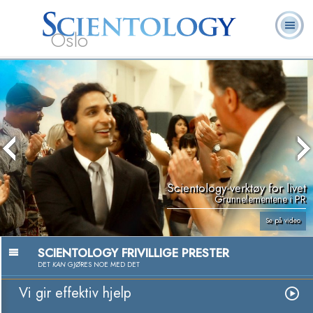
Oslo
L. Ron
Hva er
Frivillige
Ofte stilte
Bøker
Hubbard
Scientology?
prester
spørsmål
Scientology-verktøy for livet
Grunnelementene i PR
Se på video
SCIENTOLOGY FRIVILLIGE PRESTER
DET
KAN
GJØRES NOE MED DET
Vi gir effektiv hjelp