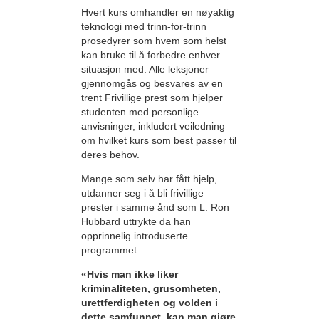
Hvert kurs omhandler en nøyaktig
teknologi med trinn-for-trinn
prosedyrer som hvem som helst
kan bruke til å forbedre enhver
situasjon med. Alle leksjoner
gjennomgås og besvares av en
trent Frivillige prest som hjelper
studenten med personlige
anvisninger, inkludert veiledning
om hvilket kurs som best passer til
deres behov.
Mange som selv har fått hjelp,
utdanner seg i å bli frivillige
prester i samme ånd som L. Ron
Hubbard uttrykte da han
opprinnelig introduserte
programmet:
«Hvis man ikke liker
kriminaliteten, grusomheten,
urettferdigheten og volden i
dette samfunnet, kan man gjøre