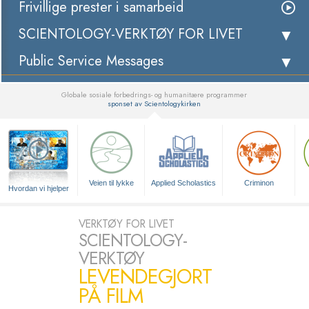
Frivillige prester i samarbeid
SCIENTOLOGY-VERKTØY FOR LIVET
Public Service Messages
Globale sosiale forbedrings- og humanitære programmer
sponset av Scientologykirken
▼
Veien til lykke
Applied Scholastics
Criminon
Hvordan vi hjelper
VERKTØY FOR LIVET
SCIENTOLOGY-
VERKTØY
LEVENDEGJORT
PÅ FILM