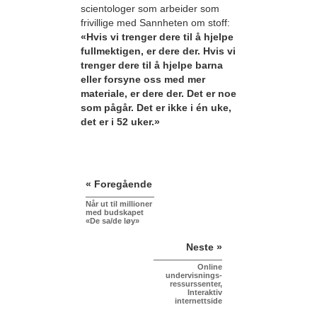
scientologer som arbeider som
frivillige med Sannheten om stoff:
«Hvis vi trenger dere til å hjelpe
fullmektigen, er dere der. Hvis vi
trenger dere til å hjelpe barna
eller forsyne oss med mer
materiale, er dere der. Det er noe
som pågår. Det er ikke i én uke,
det er i 52 uker.»
« Foregående
Når ut til millioner
med budskapet
«De sa/de løy»
Neste »
Online
undervisnings-
ressurssenter,
Interaktiv
internettside