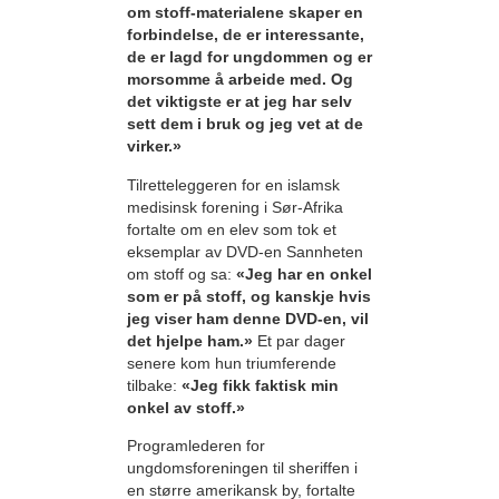
om stoff-materialene skaper en
forbindelse, de er interessante,
de er lagd for ungdommen og er
morsomme å arbeide med. Og
det viktigste er at jeg har selv
sett dem i bruk og jeg vet at de
virker.»
Tilretteleggeren for en islamsk
medisinsk forening i Sør-Afrika
fortalte om en elev som tok et
eksemplar av DVD-en Sannheten
om stoff og sa:
«Jeg har en onkel
som er på stoff, og kanskje hvis
jeg viser ham denne DVD-en, vil
det hjelpe ham.»
Et par dager
senere kom hun triumferende
tilbake:
«Jeg fikk faktisk min
onkel av stoff.»
Programlederen for
ungdomsforeningen til sheriffen i
en større amerikansk by, fortalte