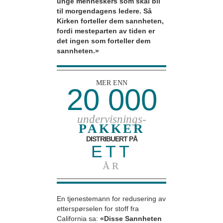
unge menneskers som skal bli
til morgendagens ledere. Så
Kirken forteller dem sannheten,
fordi mesteparten av tiden er
det ingen som forteller dem
sannheten.»
MER ENN
20 000
undervisnings-
PAKKER
DISTRIBUERT PÅ
ETT
ÅR
En tjenestemann for redusering av
etterspørselen for stoff fra
California sa:
«Disse Sannheten