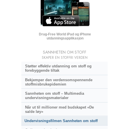
Drug-Free World iPad og iPhone
utdanningsapplikasjon
SANNHETEN OM STOFF
SKAPER EN STOFFRI VERDEN
Støtter effektiv utdanning om stoff og
forebyggende tiltak
Bekjemper den verdensomspennende
stoffmisbrukepidemien
Sannheten om stoff – Multimedia
undervisningsmaterialer
Når ut til millioner med budskapet «De
sa/de løy»
Undervisningsfilmen Sannheten om stoff