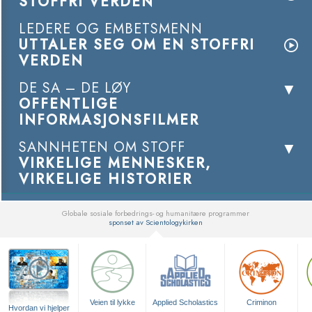
STOFFRI VERDEN
LEDERE OG EMBETSMENN
UTTALER SEG OM EN STOFFRI
VERDEN
DE SA – DE LØY
OFFENTLIGE
INFORMASJONSFILMER
SANNHETEN OM STOFF
VIRKELIGE MENNESKER,
VIRKELIGE HISTORIER
Globale sosiale forbedrings- og humanitære programmer
sponset av Scientologykirken
▼
Veien til lykke
Applied Scholastics
Criminon
Hvordan vi hjelper