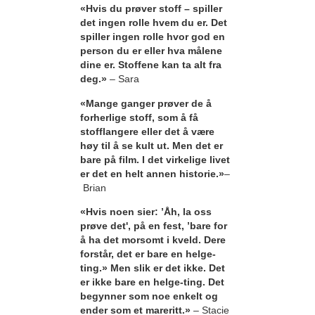
«Hvis du prøver stoff – spiller
det ingen rolle hvem du er. Det
spiller ingen rolle hvor god en
person du er eller hva målene
dine er. Stoffene kan ta alt fra
deg.»
– Sara
«Mange ganger prøver de å
forherlige stoff, som å få
stofflangere eller det å være
høy til å se kult ut. Men det er
bare på film. I det virkelige livet
er det en helt annen historie.»
–
Brian
«Hvis noen sier: ’Åh, la oss
prøve det', på en fest, ’bare for
å ha det morsomt i kveld. Dere
forstår, det er bare en helge-
ting.» Men slik er det ikke. Det
er ikke bare en helge-ting. Det
begynner som noe enkelt og
ender som et mareritt.»
– Stacie