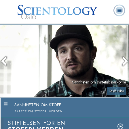
Oslo
L. Ron
Hva er
Frivillige
Ofte stilte
Bøker
Hubbard
Scientology?
prester
spørsmål
Sannheten om syntetisk narkotika
Se på video
SANNHETEN OM STOFF
SKAPER EN STOFFRI VERDEN
STIFTELSEN FOR EN