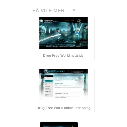
FÅ VITE MER
Drug-Free World nettside
Drug-Free World online utdanning