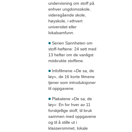
undervisning om stoff på
enhver ungdomsskole,
videregående skole,
høyskole, i ethvert
universitet eller
lokalsamfunn.
■
Serien Sannheten om
stoff-heftene: 24 sett med
13 hefter om de vanligst
misbrukte stoffene.
■
Infofilmene «De sa, de
løy», de 16 korte filmene
tjener som introduksjoner
til oppgavene.
■
Plakatene «De sa, de
løy»: En for hver av 11
forskjellige stoff, til bruk
sammen med oppgavene
og til å stille ut i
klasserommet, lokale