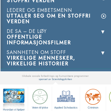
STOFFRI VERDEN
LEDERE OG EMBETSMENN
UTTALER SEG OM EN STOFFRI
VERDEN
DE SA – DE LØY
OFFENTLIGE
INFORMASJONSFILMER
SANNHETEN OM STOFF
VIRKELIGE MENNESKER,
VIRKELIGE HISTORIER
Globale sosiale forbedrings- og humanitære programmer
sponset av Scientologykirken
▼
Veien til lykke
Applied Scholastics
Criminon
Hvordan vi hjelper