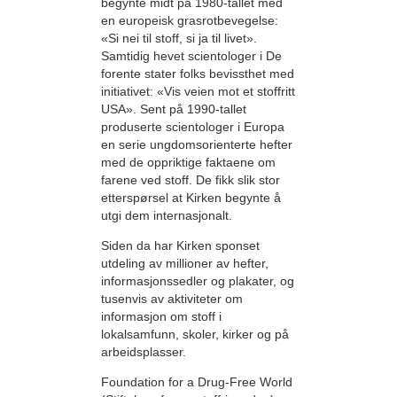
begynte midt på 1980-tallet med
en europeisk grasrotbevegelse:
«Si nei til stoff, si ja til livet».
Samtidig hevet scientologer i De
forente stater folks bevissthet med
initiativet: «Vis veien mot et stoffritt
USA». Sent på 1990-tallet
produserte scientologer i Europa
en serie ungdomsorienterte hefter
med de oppriktige faktaene om
farene ved stoff. De fikk slik stor
etterspørsel at Kirken begynte å
utgi dem internasjonalt.
Siden da har Kirken sponset
utdeling av millioner av hefter,
informasjonssedler og plakater, og
tusenvis av aktiviteter om
informasjon om stoff i
lokalsamfunn, skoler, kirker og på
arbeidsplasser.
Foundation for a Drug-Free World