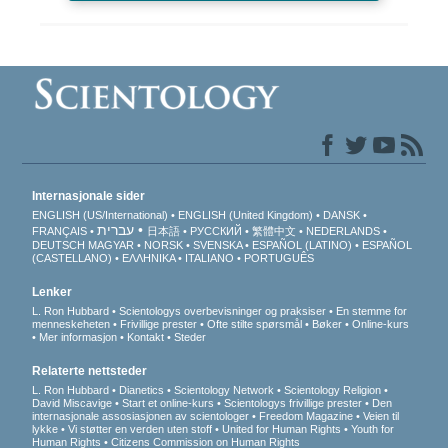
Internasjonale sider
ENGLISH (US/International)
ENGLISH (United Kingdom)
DANSK
עברית
FRANÇAIS
日本語
РУССКИЙ
繁體中文
NEDERLANDS
DEUTSCH
MAGYAR
NORSK
SVENSKA
ESPAÑOL (LATINO)
ESPAÑOL
(CASTELLANO)
ΕΛΛΗΝΙΚA
ITALIANO
PORTUGUÊS
Lenker
L. Ron Hubbard
Scientologys overbevisninger og praksiser
En stemme for
menneskeheten
Frivillige prester
Ofte stilte spørsmål
Bøker
Online-kurs
Mer informasjon
Kontakt
Steder
Relaterte nettsteder
L. Ron Hubbard
Dianetics
Scientology Network
Scientology Religion
David Miscavige
Start et online-kurs
Scientologys frivillige prester
Den
internasjonale assosiasjonen av scientologer
Freedom Magazine
Veien til
lykke
Vi støtter en verden uten stoff
United for Human Rights
Youth for
Human Rights
Citizens Commission on Human Rights