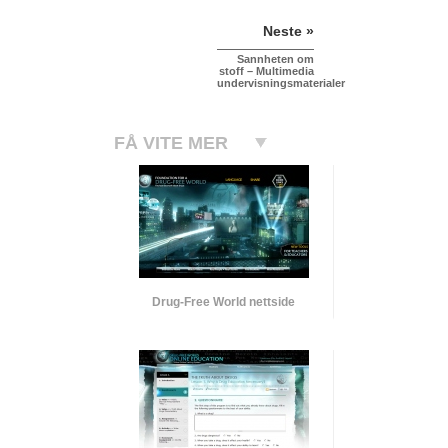
Neste »
Sannheten om
stoff – Multimedia
undervisningsmaterialer
FÅ VITE MER
Drug-Free World nettside