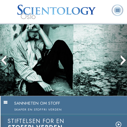
Oslo
L. Ron
Hva er
Frivillige
Ofte stilte
Bøker
Hubbard
Scientology?
prester
spørsmål
SANNHETEN OM STOFF
SKAPER EN STOFFRI VERDEN
STIFTELSEN FOR EN