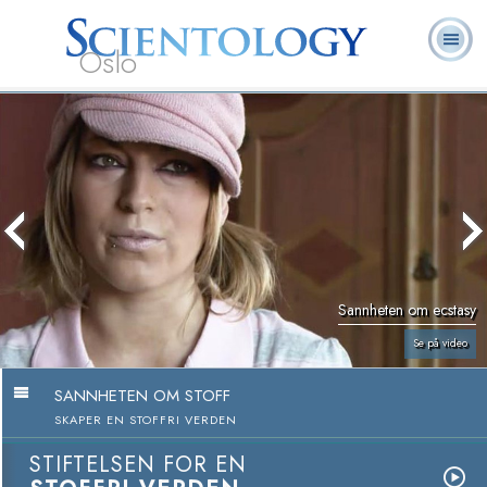
Oslo
L. Ron
Hva er
Frivillige
Ofte stilte
Bøker
Hubbard
Scientology?
prester
spørsmål
Sannheten om ecstasy
Se på video
SANNHETEN OM STOFF
SKAPER EN STOFFRI VERDEN
STIFTELSEN FOR EN