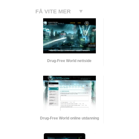
FÅ VITE MER
Drug-Free World nettside
Drug-Free World online utdanning