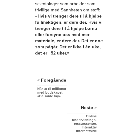
scientologer som arbeider som
frivillige med Sannheten om stoff:
«Hvis vi trenger dere til å hjelpe
fullmektigen, er dere der. Hvis vi
trenger dere til å hjelpe barna
eller forsyne oss med mer
materiale, er dere der. Det er noe
som pågår. Det er ikke i én uke,
det er i 52 uker.»
« Foregående
Når ut til millioner
med budskapet
«De sa/de løy»
Neste »
Online
undervisnings-
ressurssenter,
Interaktiv
internettside