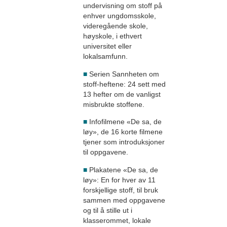
undervisning om stoff på
enhver ungdomsskole,
videregående skole,
høyskole, i ethvert
universitet eller
lokalsamfunn.
■
Serien Sannheten om
stoff-heftene: 24 sett med
13 hefter om de vanligst
misbrukte stoffene.
■
Infofilmene «De sa, de
løy», de 16 korte filmene
tjener som introduksjoner
til oppgavene.
■
Plakatene «De sa, de
løy»: En for hver av 11
forskjellige stoff, til bruk
sammen med oppgavene
og til å stille ut i
klasserommet, lokale