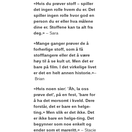
«Hvis du prøver stoff – spiller
det ingen rolle hvem du er. Det
spiller ingen rolle hvor god en
person du er eller hva målene
dine er. Stoffene kan ta alt fra
deg.»
– Sara
«Mange ganger prøver de å
forherlige stoff, som å få
stofflangere eller det å være
høy til å se kult ut. Men det er
bare på film. I det virkelige livet
er det en helt annen historie.»
–
Brian
«Hvis noen sier: ’Åh, la oss
prøve det', på en fest, ’bare for
å ha det morsomt i kveld. Dere
forstår, det er bare en helge-
ting.» Men slik er det ikke. Det
er ikke bare en helge-ting. Det
begynner som noe enkelt og
ender som et mareritt.»
– Stacie