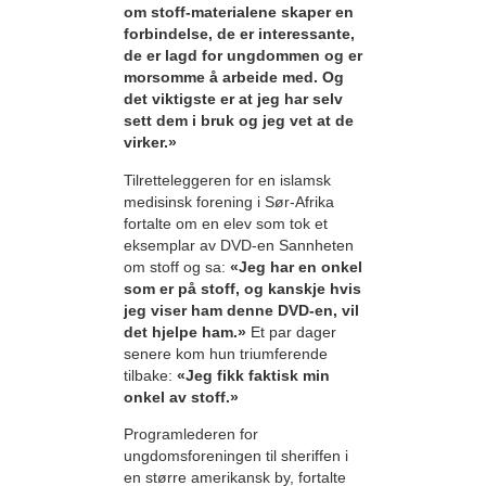
om stoff-materialene skaper en
forbindelse, de er interessante,
de er lagd for ungdommen og er
morsomme å arbeide med. Og
det viktigste er at jeg har selv
sett dem i bruk og jeg vet at de
virker.»
Tilretteleggeren for en islamsk
medisinsk forening i Sør-Afrika
fortalte om en elev som tok et
eksemplar av DVD-en Sannheten
om stoff og sa:
«Jeg har en onkel
som er på stoff, og kanskje hvis
jeg viser ham denne DVD-en, vil
det hjelpe ham.»
Et par dager
senere kom hun triumferende
tilbake:
«Jeg fikk faktisk min
onkel av stoff.»
Programlederen for
ungdomsforeningen til sheriffen i
en større amerikansk by, fortalte