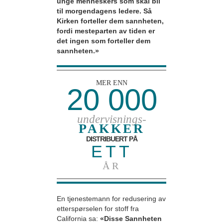
unge menneskers som skal bli
til morgendagens ledere. Så
Kirken forteller dem sannheten,
fordi mesteparten av tiden er
det ingen som forteller dem
sannheten.»
MER ENN
20 000
undervisnings-
PAKKER
DISTRIBUERT PÅ
ETT
ÅR
En tjenestemann for redusering av
etterspørselen for stoff fra
California sa:
«Disse Sannheten