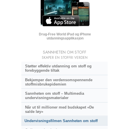
Drug-Free World iPad og iPhone
utdanningsapplikasjon
SANNHETEN OM STOFF
SKAPER EN STOFFRI VERDEN
Støtter effektiv utdanning om stoff og
forebyggende tiltak
Bekjemper den verdensomspennende
stoffmisbrukepidemien
Sannheten om stoff – Multimedia
undervisningsmaterialer
Når ut til millioner med budskapet «De
sa/de løy»
Undervisningsfilmen Sannheten om stoff