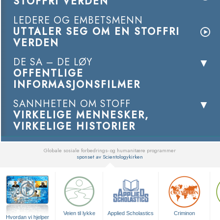
STOFFRI VERDEN
LEDERE OG EMBETSMENN
UTTALER SEG OM EN STOFFRI
VERDEN
DE SA – DE LØY
OFFENTLIGE
INFORMASJONSFILMER
SANNHETEN OM STOFF
VIRKELIGE MENNESKER,
VIRKELIGE HISTORIER
Globale sosiale forbedrings- og humanitære programmer
sponset av Scientologykirken
▼
Veien til lykke
Applied Scholastics
Criminon
Hvordan vi hjelper