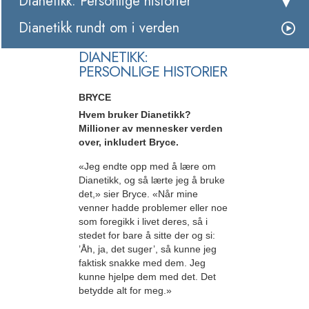
Dianetikk: Personlige historier
Dianetikk rundt om i verden
DIANETIKK:
PERSONLIGE HISTORIER
BRYCE
Hvem bruker Dianetikk?
Millioner av mennesker verden
over, inkludert Bryce.
«Jeg endte opp med å lære om
Dianetikk, og så lærte jeg å bruke
det,» sier Bryce. «Når mine
venner hadde problemer eller noe
som foregikk i livet deres, så i
stedet for bare å sitte der og si:
’Åh, ja, det suger’, så kunne jeg
faktisk snakke med dem. Jeg
kunne hjelpe dem med det. Det
betydde alt for meg.»