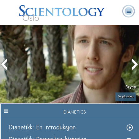
Oslo
L. Ron
Hva er
Frivillige
Ofte stilte
Bøker
Hubbard
Scientology?
prester
spørsmål
Bryce
Se på video
DIANETICS
Dianetikk: En introduksjon