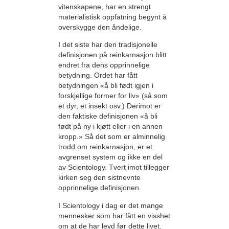
vitenskapene, har en strengt
materialistisk oppfatning begynt å
overskygge den åndelige.
I det siste har den tradisjonelle
definisjonen på reinkarnasjon blitt
endret fra dens opprinnelige
betydning. Ordet har fått
betydningen «å bli født igjen i
forskjellige former for liv» (så som
et dyr, et insekt osv.) Derimot er
den faktiske definisjonen «å bli
født på ny i kjøtt eller i en annen
kropp.» Så det som er alminnelig
trodd om reinkarnasjon, er et
avgrenset system og ikke en del
av Scientology. Tvert imot tillegger
kirken seg den sistnevnte
opprinnelige definisjonen.
I Scientology i dag er det mange
mennesker som har fått en visshet
om at de har levd før dette livet.