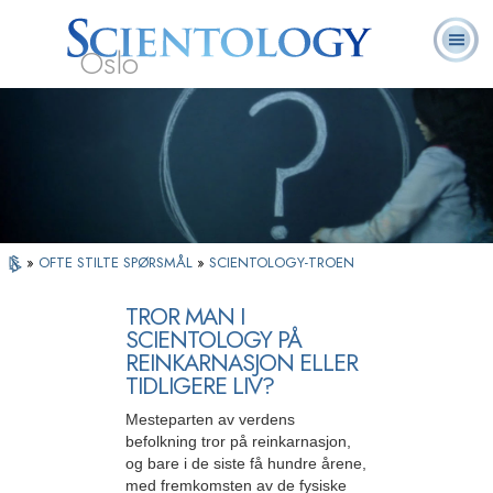
Oslo
L. Ron
Hva er
Frivillige
Ofte stilte
Bøker
Hubbard
Scientology?
prester
spørsmål
»
OFTE STILTE SPØRSMÅL
»
SCIENTOLOGY-TROEN
TROR MAN I
SCIENTOLOGY PÅ
REINKARNASJON ELLER
TIDLIGERE LIV?
Mesteparten av verdens
befolkning tror på reinkarnasjon,
og bare i de siste få hundre årene,
med fremkomsten av de fysiske