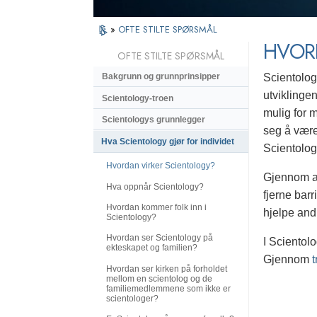
»
OFTE STILTE SPØRSMÅL
HVOR
OFTE STILTE SPØRSMÅL
Scientolog
Bakgrunn og grunnprinsipper
utviklinge
Scientology-troen
mulig for 
Scientologys grunnlegger
seg å være
Hva Scientology gjør for individet
Scientolog
Hvordan virker Scientology?
Gjennom an
Hva oppnår Scientology?
fjerne barr
Hvordan kommer folk inn i
hjelpe and
Scientology?
Hvordan ser Scientology på
I Scientolo
ekteskapet og familien?
Gjennom
t
Hvordan ser kirken på forholdet
mellom en scientolog og de
familiemedlemmene som ikke er
scientologer?