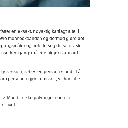
ter en eksakt, nøyaktig kartlagt rute. I
rigjøre menneskeånden og dermed gjøre det
remgangsmåter og noterte seg de som viste
. Disse fremgangsmåtene utgjør standard
ingssession,
settes en person i stand til å
som personen gjør fremskritt, vil han ofte
lv. Man blir ikke påtvunget noen tro.
 i livet.