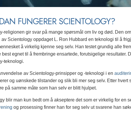
DAN FUNGERER SCIENTOLOGY?
y-religionen gir svar på mange spørsmål om liv og død. Den omfat
n av Scientology oppdaget L. Ron Hubbard en teknologi til å f
mennesket å virkelig kjenne seg selv. Han testet grundig alle f
 best egnet til å frembringe ensartede, forutsigelige resultater
y-teknologi.
vendelse av Scientology-prinsipper og -teknologi i en
auditer
ierer og uønskede tilstander og slik bli mer seg selv. Etter hvert 
re på samme måte som han selv er blitt hjulpet.
gy blir man kun bedt om å akseptere det som er virkelig for en se
rening
og prosessing finner han for seg selv ut svarene han søker