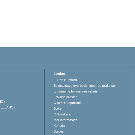
Lenker
L. Ron Hubbard
Scientologys overbevisninger og praksiser
En stemme for menneskeheten
Frivillige prester
NO)
Ofte stilte spørsmål
TELLANO)
Bøker
Online-kurs
Mer informasjon
Kontakt
Steder