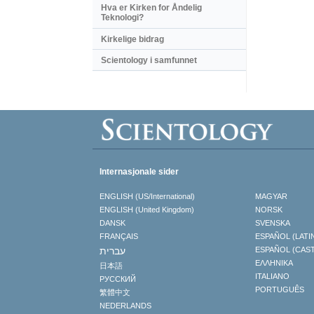
Hva er Kirken for Åndelig
Teknologi?
Kirkelige bidrag
Scientology i samfunnet
Internasjonale sider
ENGLISH (US/International)
MAGYAR
ENGLISH (United Kingdom)
NORSK
DANSK
SVENSKA
FRANÇAIS
ESPAÑOL (LATI
עברית
ESPAÑOL (CAS
ΕΛΛΗΝΙΚA
日本語
ITALIANO
РУССКИЙ
PORTUGUÊS
繁體中文
NEDERLANDS