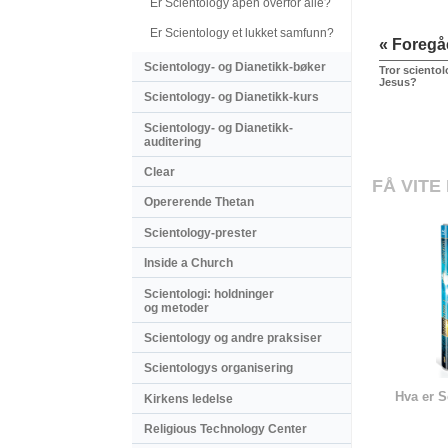
Er Scientology åpen overfor alle?
Er Scientology et lukket samfunn?
« Foreg
Scientology- og Dianetikk-bøker
Tror sciento
Jesus?
Scientology- og Dianetikk-kurs
Scientology- og Dianetikk-
auditering
Clear
FÅ VITE
Opererende Thetan
Scientology-prester
Inside a Church
Scientologi: holdninger
og metoder
Scientology og andre praksiser
Scientologys organisering
Hva er S
Kirkens ledelse
Religious Technology Center