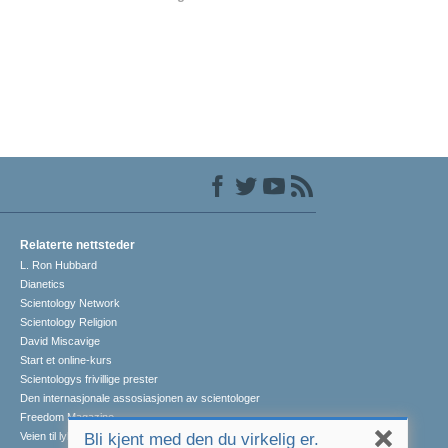
Relaterte nettsteder
L. Ron Hubbard
Dianetics
Scientology Network
Scientology Religion
David Miscavige
Start et online-kurs
Scientologys frivillige prester
Den internasjonale assosiasjonen av scientologer
Freedom Magazine
Veien til lykke
Bli kjent med den du virkelig er.