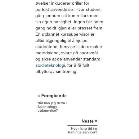
øvelser inkluderer driller for
perfekt anvendelse. Hver student
går gjennom sitt kontrollark med
sin egen hastighet. Ingen blir noen
gang holdt igjen eller presset frem.
En utdannet kurssupervisor er
alltid tilgjengelig til å hjelpe
studentene, henvise til de eksakte
materialene, svare på spørsmål
og sikre at de anvender standard
studieteknologi
, for å få fullt
utbytte av sin trening.
« Foregående
Når kan jeg delta i
Scientology-
utdannelse?
Neste »
Hvor lang tid tar
trenings servicer?