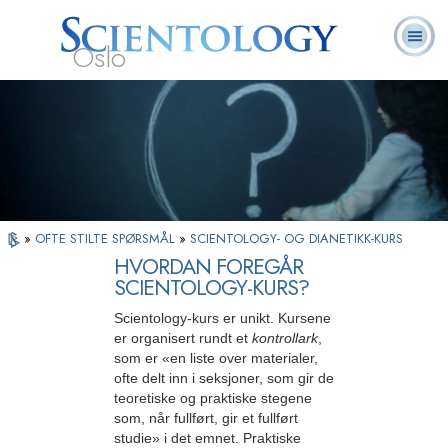
Oslo
L. Ron
Hva er
Frivillige
Ofte stilte
Bøker
Hubbard
Scientology?
prester
spørsmål
»
OFTE STILTE SPØRSMÅL
»
SCIENTOLOGY- OG DIANETIKK-KURS
HVORDAN FOREGÅR
SCIENTOLOGY-KURS?
Scientology-kurs er unikt. Kursene
er organisert rundt et
kontrollark
,
som er «en liste over materialer,
ofte delt inn i seksjoner, som gir de
teoretiske og praktiske stegene
som, når fullført, gir et fullført
studie» i det emnet. Praktiske