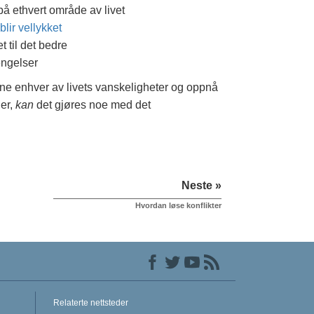
å ethvert område av livet
lir vellykket
t til det bedre
engelser
nne enhver av livets vanskeligheter og oppnå
 er,
kan
det gjøres noe med det
Neste »
Hvordan løse konflikter
Relaterte nettsteder