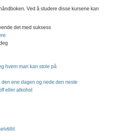
i-håndboken. Ved å studere disse kursene kan
vende det med suksess
ere
 deg
eg hvem man kan stole på
 den ene dagen og nede den neste
f eller alkohol
vtillit