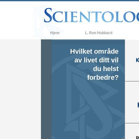
Hjem
L. Ron Hubbard
Ove
Hvilket område
Sci
av livet ditt vil
ko
du helst
Hva
forbedre?
Møt
Ins
De 
Sci
En 
Kjæ
Hva
P