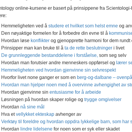
ntology online-kursene er basert på prinsippene fra Scientolog
ære:
Hemmeligheten ved å
studere et hvilket som helst emne
og an
Den nøyaktige formelen for å forbedre din evne til å
kommunis
Hvordan løse
konflikter
og gjenopprette harmoni for dem rundt
Prinsipper man kan bruke til å
ta de rette beslutninger
i livet
De grunnleggende bestanddelene i forståelse,
som seg selv
Hvordan man forutsier andre menneskers oppførsel og
lærer s
Hemmeligheten ved hvordan gjenvinne sin selvrespekt
Hvorfor livet none ganger er som en
berg-og-dalbane – ovenpå
Hvordan man hjelper noen med å overvinne avhengighet av stof
Hvordan gjenvinne sin
entusiasme for å arbeide
Løsningen på hvordan skaper rolige og
trygge omgivelser
Hvordan
nå sine mål
Hva et
vellykket ekteskap
avhenger av
Verktøy til foreldre og hvordan oppdra lykkelige barn, som har sel
Hvordan
lindre lidelsene
for noen som er syk eller skadet