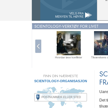
VELG FRA
MENYEN TIL HØYRE
SCIENTOLOGY-VERKTØY FOR LIVET
Hvordan løse konflikter
Tilværelsens 
SC
FINN DIN NÆRMESTE
FR
SCIENTOLOGY-ORGANISASJON
Uanse
Det t
tilv