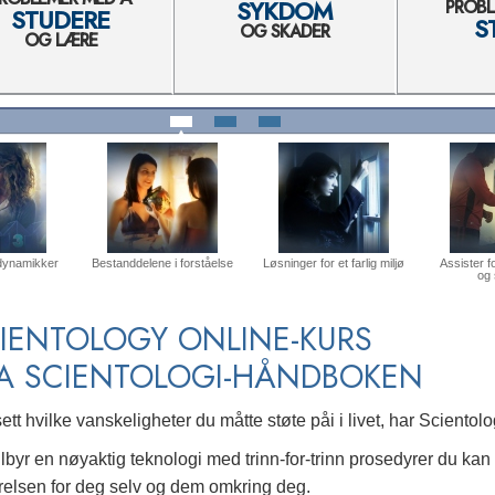
SYKDOM
PROBL
STUDERE
S
OG SKADER
OG LÆRE
dynamikker
Bestanddelene i forståelse
Løsninger for et farlig miljø
Assister 
og
IENTOLOGY ONLINE-KURS
A SCIENTOLOGI-HÅNDBOKEN
tt hvilke vanskeligheter du måtte støte påi i livet, har Scientol
ilbyr en nøyaktig teknologi med trinn-for-trinn prosedyrer du kan
ærelsen for deg selv og dem omkring deg.