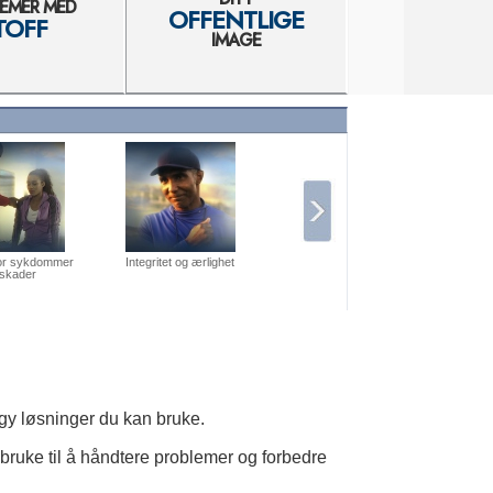
EMER MED
OFFENTLIGE
kunne løse 
TOFF
IMAGE
for sykdommer
Integritet og ærlighet
 skader
ogy løsninger du kan bruke.
 bruke til å håndtere problemer og forbedre