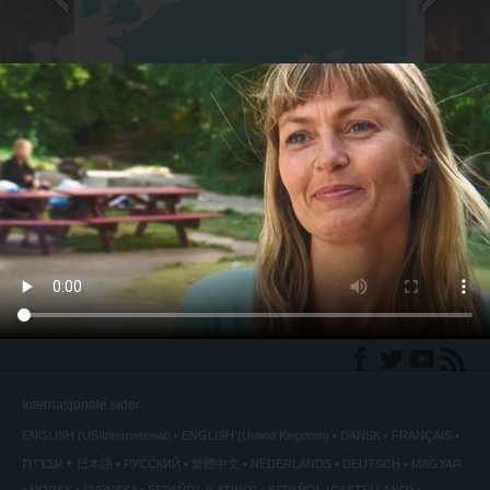
Fotograf
back
◀
Internasjonale sider
ENGLISH (US/International)
ENGLISH (United Kingdom)
DANSK
FRANÇAIS
עברית
日本語
РУССКИЙ
繁體中文
NEDERLANDS
DEUTSCH
MAGYAR