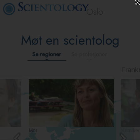
Oslo
Møt en scientolog
Se regioner
Se profesjoner
Frankr
Mor
Komiker